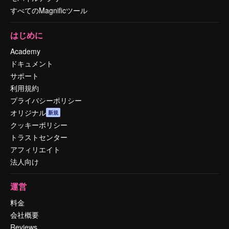
すべてのMagnificツール
はじめに
Academy
ドキュメント
サポート
利用規約
プライバシーポリシー
オリジナル
新規
クッキーポリシー
トラストセンター
アフィリエイト
法人向け
運営
料金
会社概要
Reviews