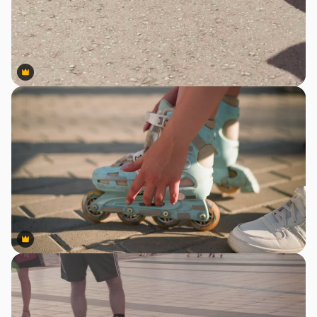
Premium
Premium
Premium
Premium