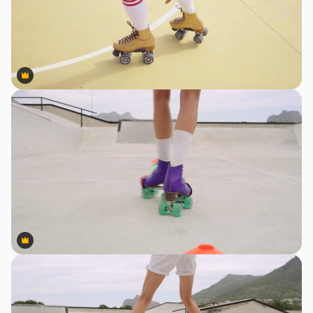
Premium
Premium
Premium
Premium