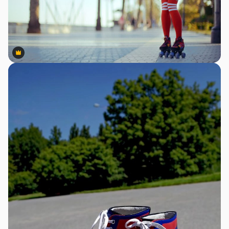
Premium
Premium