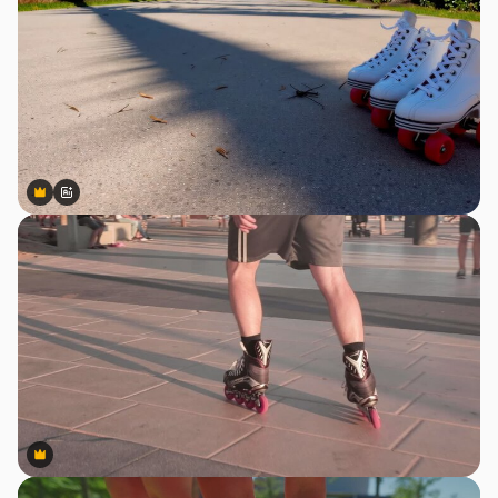
Premium
Premium
AIによって生成されました。
Premium
Premium