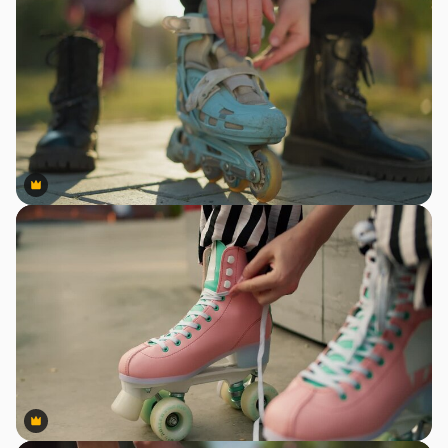
Premium
Premium
Premium
Premium