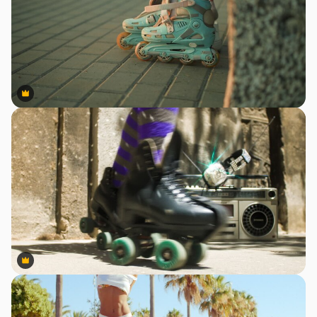
Premium
Premium
Premium
Premium