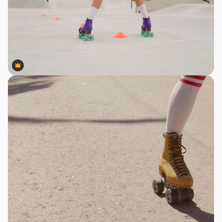
Premium
Premium