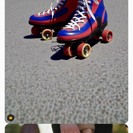
Premium
Premium