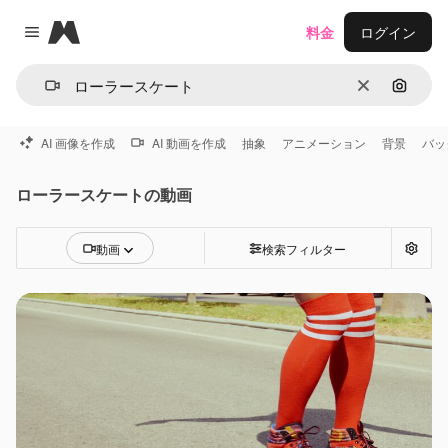
Magnific
料金
ログイン
Close menu
消去
画像で
AI 画像を作成
AI 動画を作成
抽象
アニメーション
背景
バッ
ローラースケートの動画
動画
検索フィルター