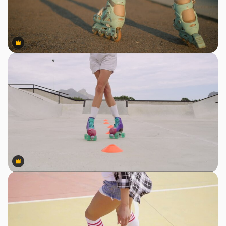
Premium
Premium
Premium
Premium