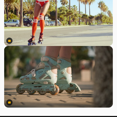
Premium
Premium
Premium
Premium