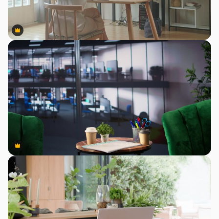
Premium
Premium
Premium
Premium