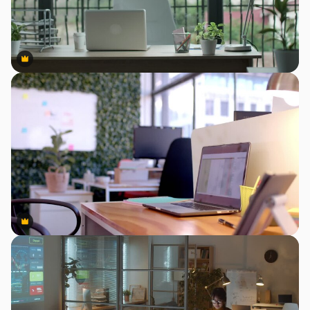
Premium
Premium
Premium
Premium