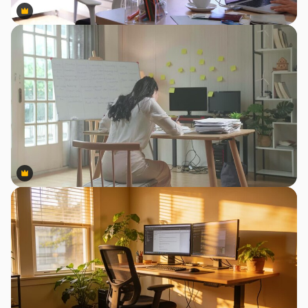
Premium
Premium
Premium
Premium