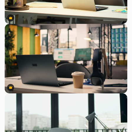
Premium
Premium
Premium
Premium