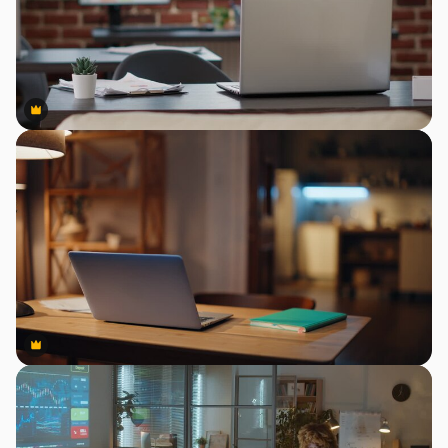
Premium
Premium
Premium
Premium