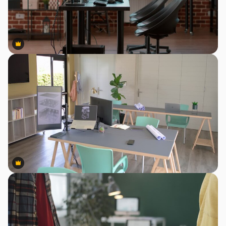
Premium
Premium
Premium
Premium