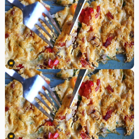
Premium
Premium
Premium
Premium