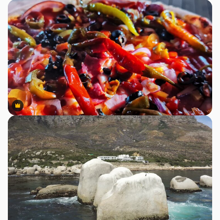
Premium
Premium