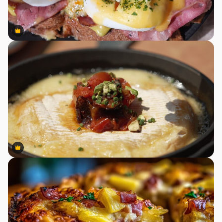
Premium
Premium
Premium
Premium