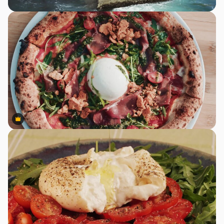
Premium
Premium