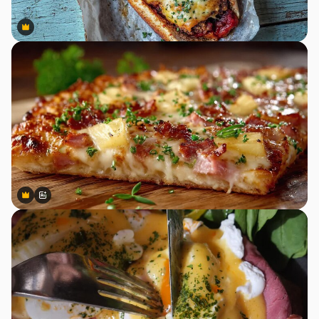
Premium
Premium
Premium
Premium
AIによって生成されました。