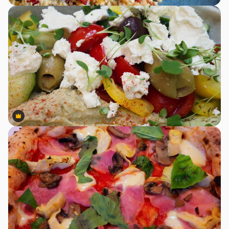
Premium
Premium