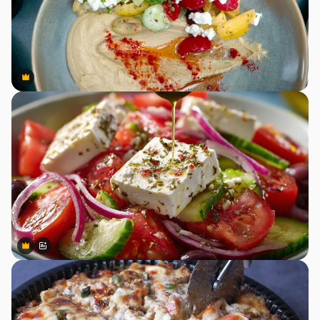
Premium
Premium
Premium
Premium
AIによって生成されました。