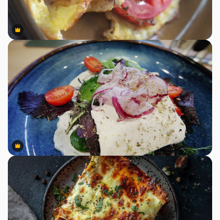
Premium
Premium
Premium
Premium