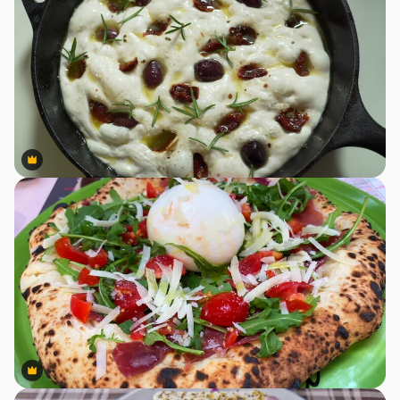
Premium
Premium
Premium
Premium