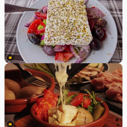
Premium
Premium
Premium
Premium