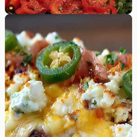
Premium
Premium