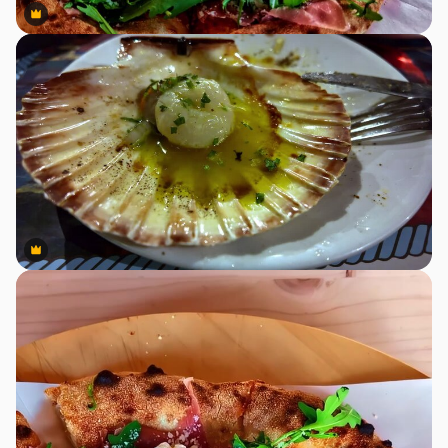
Premium
Premium
Premium
Premium