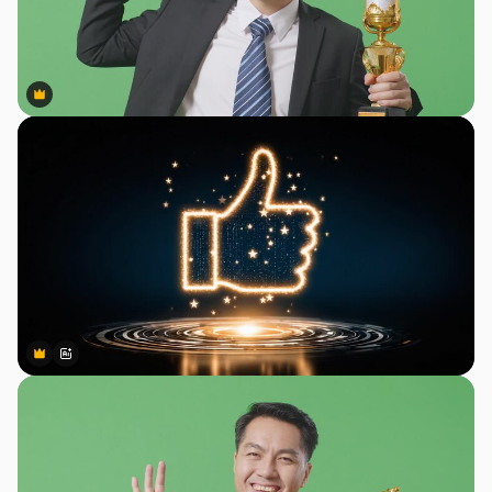
Premium
Premium
Premium
Premium
AIによって生成されました。