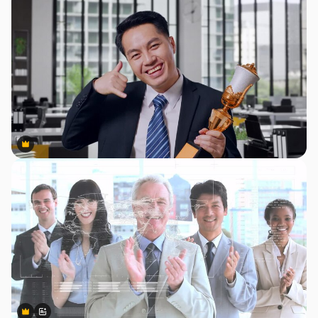
Premium
Premium
Premium
Premium
AIによって生成されました。