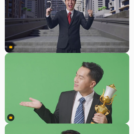
Premium
Premium
Premium
Premium