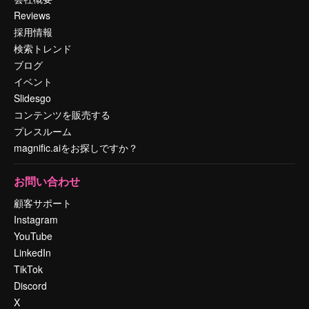
Reviews
採用情報
検索トレンド
ブログ
イベント
Slidesgo
コンテンツを販売する
プレスルーム
magnific.aiをお探しですか？
お問い合わせ
顧客サポート
Instagram
YouTube
LinkedIn
TikTok
Discord
X