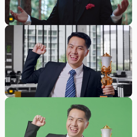
Premium
Premium
Premium
Premium