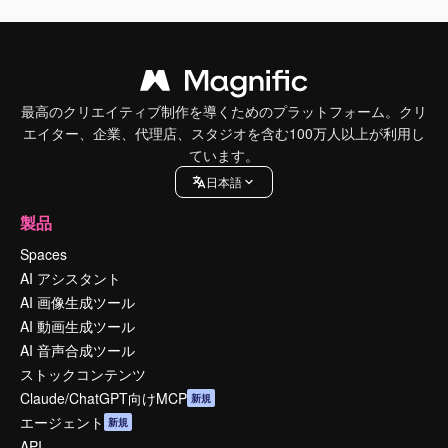
最高のクリエイティブ制作を導くためのプラットフォーム。クリ
エイター、企業、代理店、スタジオを含む100万人以上が利用し
ています。
日本語
製品
Spaces
AI アシスタント
AI 画像生成ツール
AI 動画生成ツール
AI 音声合成ツール
ストックコンテンツ
Claude/ChatGPT向けMCP
新規
エージェント
新規
API