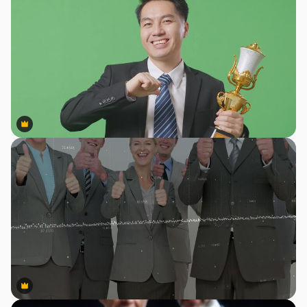
Premium
Premium
Premium
Premium