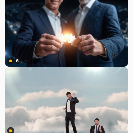
Premium
Premium
AIによって生成されました。
Premium
Premium