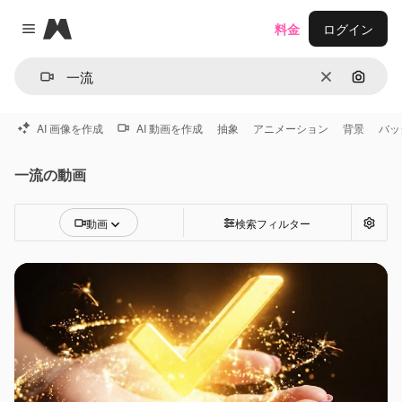
Magnific
料金
ログイン
Close menu
消去
画像で
AI 画像を作成
AI 動画を作成
抽象
アニメーション
背景
バッ
一流の動画
動画
検索フィルター