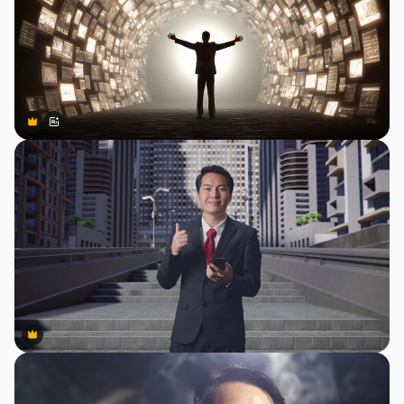
Premium
Premium
AIによって生成されました。
Premium
Premium