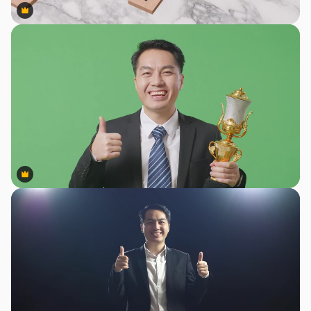
Premium
Premium
Premium
Premium