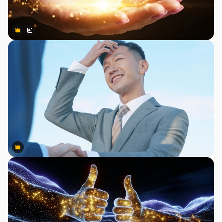
Premium
Premium
AIによって生成されました。
Premium
Premium