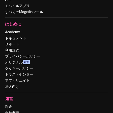
モバイルアプリ
すべてのMagnificツール
はじめに
Academy
ドキュメント
サポート
利用規約
プライバシーポリシー
オリジナル
新規
クッキーポリシー
トラストセンター
アフィリエイト
法人向け
運営
料金
会社概要