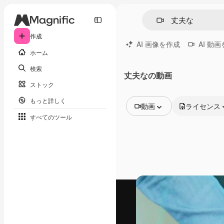
作成
AI 画像を作成
AI 動
ホーム
検索
丈夫なの動画
ストック
もっと詳しく
動画
ライセンス
すべてのツール
全ての画像
ベクトル
イラスト
写真
PSD
テンプレート
モックアップ
動画
映像素材
モーショングラフィックス
動画テンプレート
アイコン
3D モデル