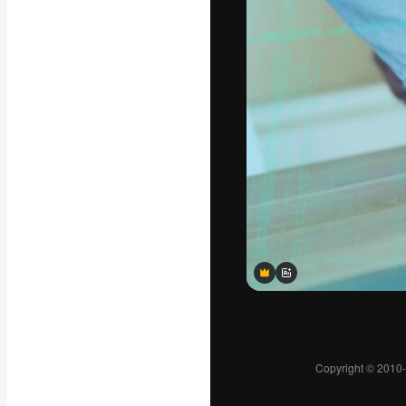
フォント
最高のクリエイ
ットフォーム。
店、スタジオを
います。
日本語
Premium
Premium
Premium
Premium
Premium
Premium
Premium
Premium
Premium
Premium
Premium
Premium
Premium
Premium
Premium
Premium
Premium
Premium
Premium
Premium
Premium
Premium
Premium
Premium
Premium
Premium
Premium
Premium
Premium
Premium
Premium
Premium
Premium
Premium
Premium
Premium
Premium
Premium
Premium
Premium
Premium
Premium
Premium
Premium
Premium
Premium
Premium
Premium
Premium
Premium
Premium
Premium
Premium
Premium
Premium
Premium
Premium
Premium
Premium
Premium
Premium
Premium
Premium
Premium
Premium
Premium
Premium
Premium
Premium
Premium
Premium
Premium
Premium
Premium
Premium
Premium
Premium
Premium
Premium
Premium
Premium
Premium
Premium
Premium
Premium
Premium
Premium
Premium
Premium
Premium
AIによって生成さ
AIによって生成さ
AIによって生成さ
AIによって生成さ
AIによって生成さ
AIによって生成さ
AIによって生成さ
AIによって生成さ
AIによって生成さ
AIによって生成さ
AIによって生成さ
AIによって生成さ
AIによって生成さ
AIによって生成さ
AIによって生成さ
AIによって生成さ
Copyright © 2010-