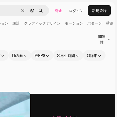
料金
ログイン
新規登録
消去
画像で検索
検索
ション
設計
グラフィックデザイン
モーション
パターン
壁紙
関連
性
度
方向
FPS
再生時間
詳細