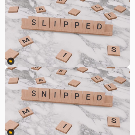
Premium
Premium
Premium
Premium