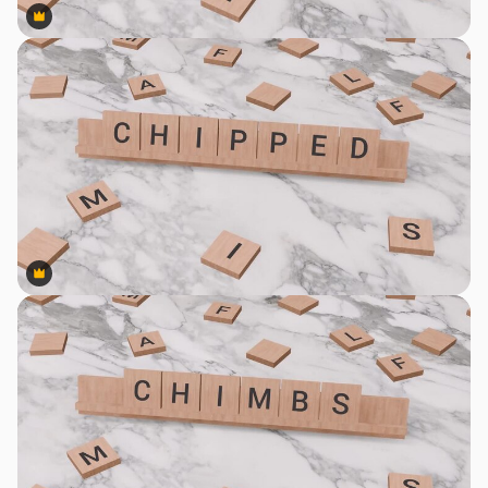
Premium
Premium
Premium
Premium