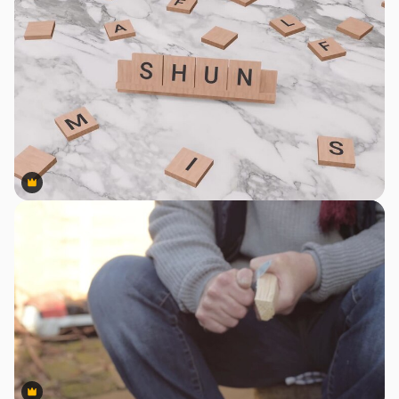
Premium
Premium
Premium
Premium