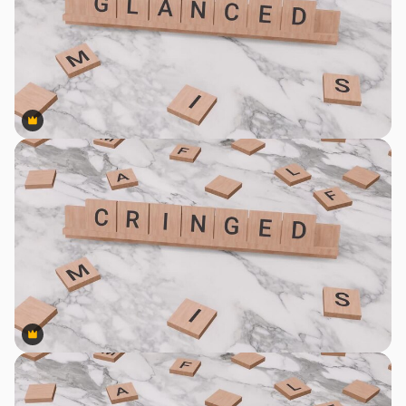
Premium
Premium
Premium
Premium