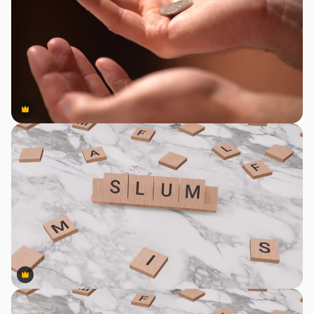
Premium
Premium
Premium
Premium