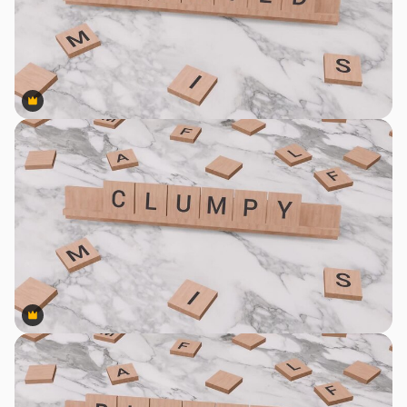
Premium
Premium
Premium
Premium