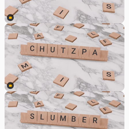
Premium
Premium
Premium
Premium