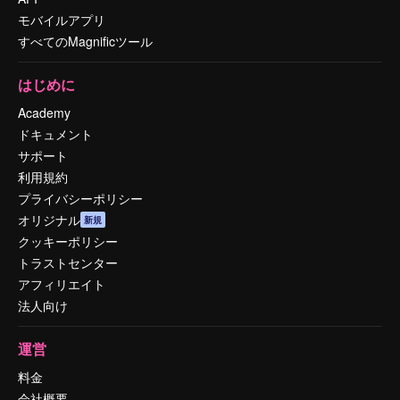
モバイルアプリ
すべてのMagnificツール
はじめに
Academy
ドキュメント
サポート
利用規約
プライバシーポリシー
オリジナル
新規
クッキーポリシー
トラストセンター
アフィリエイト
法人向け
運営
料金
会社概要