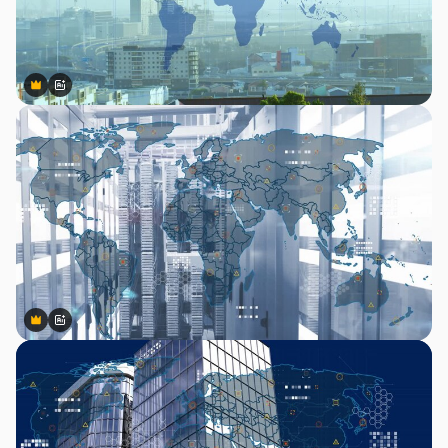
Premium
Premium
AIによって生成されました。
Premium
Premium
AIによって生成されました。