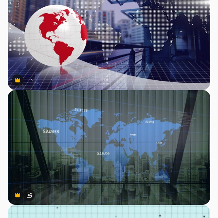
Premium
Premium
Premium
Premium
AIによって生成されました。