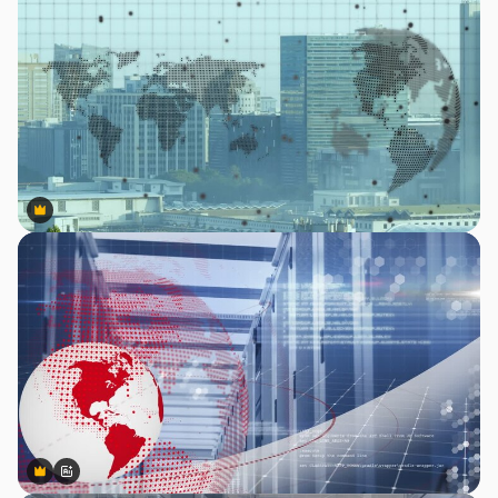
Premium
Premium
Premium
Premium
AIによって生成されました。