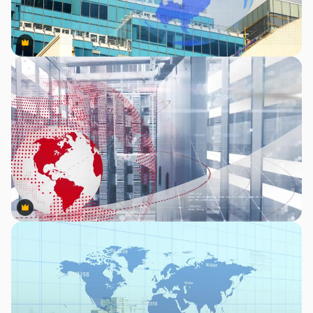
Premium
Premium
Premium
Premium