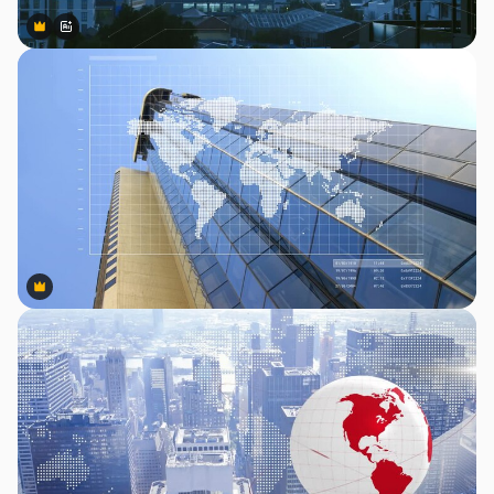
Premium
Premium
AIによって生成されました。
Premium
Premium