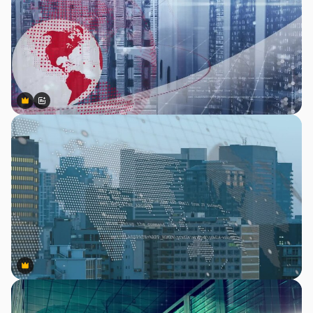
Premium
Premium
AIによって生成されました。
Premium
Premium