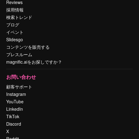
Reviews
採用情報
検索トレンド
ブログ
イベント
Slidesgo
コンテンツを販売する
プレスルーム
magnific.aiをお探しですか？
お問い合わせ
顧客サポート
Instagram
YouTube
LinkedIn
TikTok
Discord
X
Reddit