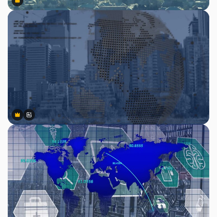
Premium
Premium
Premium
Premium
AIによって生成されました。