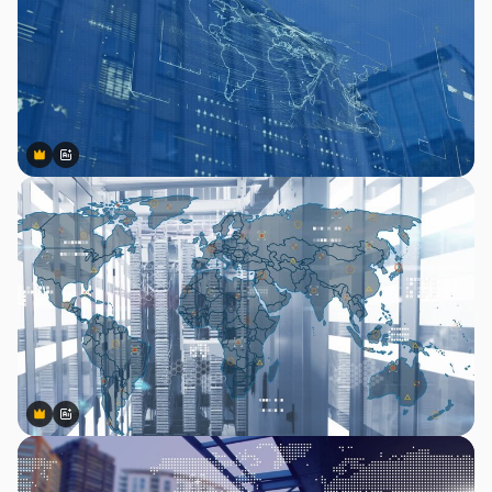
Premium
Premium
AIによって生成されました。
Premium
Premium
AIによって生成されました。