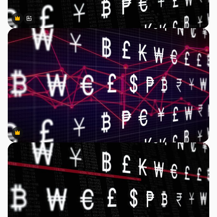
Premium
Premium
AIによって生成されました。
Premium
Premium