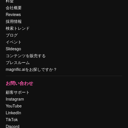
料金
会社概要
Reviews
採用情報
検索トレンド
ブログ
イベント
Slidesgo
コンテンツを販売する
プレスルーム
magnific.aiをお探しですか？
お問い合わせ
顧客サポート
Instagram
YouTube
LinkedIn
TikTok
Discord