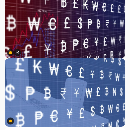
Premium
Premium
AIによって生成されました。
Premium
Premium