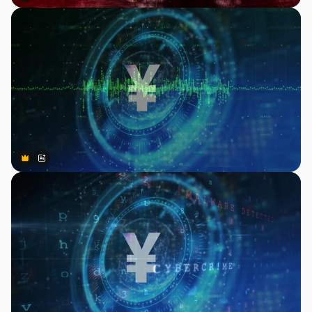
Premium
Premium
AIによって生成されました。