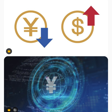
Premium
Premium
Premium
Premium
AIによって生成されました。