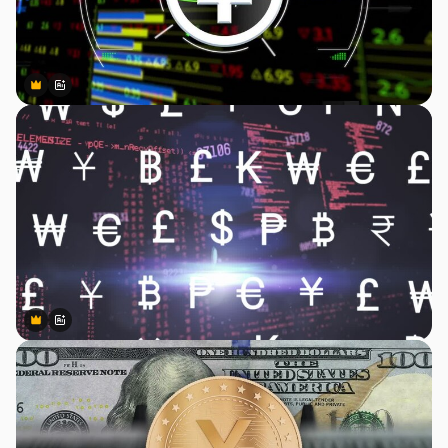
Premium
Premium
AIによって生成されました。
Premium
Premium
AIによって生成されました。