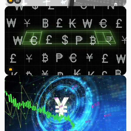
Premium
Premium
AIによって生成されました。
Premium
Premium