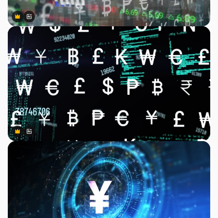
Premium
Premium
AIによって生成されました。
Premium
Premium
AIによって生成されました。