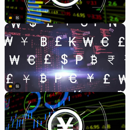
Premium
Premium
AIによって生成されました。
Premium
Premium
AIによって生成されました。