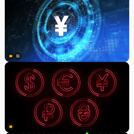
Premium
Premium
AIによって生成されました。
Premium
Premium