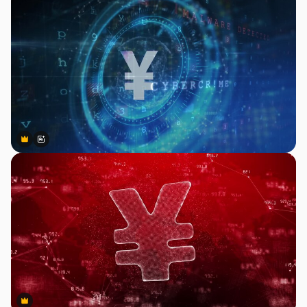
Premium
Premium
AIによって生成されました。
Premium
Premium