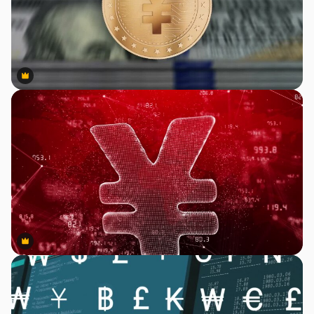
Premium
Premium
Premium
Premium