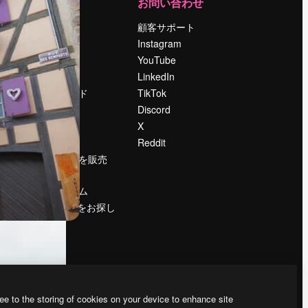
運営
お問い合わせ
料金
顧客サポート
会社概要
Instagram
Reviews
YouTube
採用情報
LinkedIn
検索トレンド
TikTok
ブログ
Discord
イベント
X
Slidesgo
Reddit
コンテンツを販売
する
プレスルーム
magnific.aiをお探し
ですか？
ee to the storing of cookies on your device to enhance site