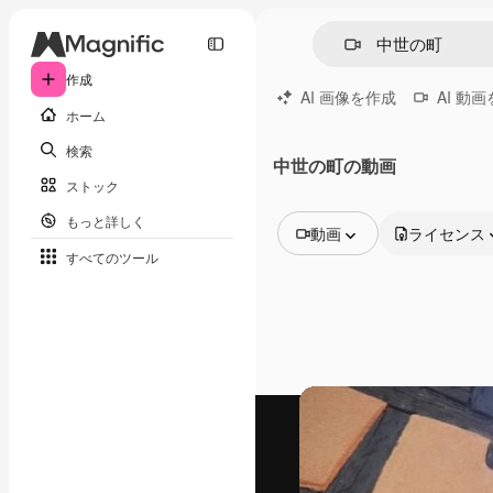
作成
AI 画像を作成
AI 動
ホーム
検索
中世の町の動画
ストック
もっと詳しく
動画
ライセンス
すべてのツール
全ての画像
ベクトル
イラスト
写真
PSD
テンプレート
モックアップ
動画
映像素材
モーショングラフィックス
動画テンプレート
アイコン
3D モデル