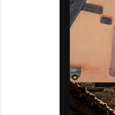
フォント
最高のクリエイ
ットフォーム。
店、スタジオを
います。
日本語
Premium
Premium
Premium
Premium
Premium
Premium
Premium
Premium
Premium
Premium
Premium
Premium
Premium
Premium
Premium
Premium
Premium
Premium
Premium
Premium
Premium
Premium
Premium
Premium
Premium
Premium
Premium
Premium
Premium
Premium
Premium
Premium
Premium
Premium
Premium
Premium
Premium
Premium
Premium
Premium
Premium
Premium
Premium
Premium
Premium
Premium
Premium
Premium
Premium
Premium
Premium
Premium
Premium
Premium
Premium
Premium
Premium
Premium
Premium
Premium
Premium
Premium
Premium
Premium
Premium
Premium
Premium
Premium
Premium
Premium
Premium
Premium
Premium
Premium
Premium
Premium
Premium
Premium
Premium
Premium
Premium
Premium
Premium
Premium
Premium
Premium
Premium
Premium
Premium
Premium
Premium
Premium
Premium
Premium
AIによって生成さ
AIによって生成さ
AIによって生成さ
AIによって生成さ
AIによって生成さ
AIによって生成さ
AIによって生成さ
AIによって生成さ
AIによって生成さ
AIによって生成さ
AIによって生成さ
AIによって生成さ
AIによって生成さ
AIによって生成さ
AIによって生成さ
AIによって生成さ
AIによって生成さ
Copyright © 2010-