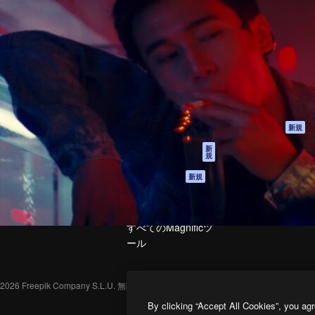
製品
はじめに
ティブ制作を導くためのプラ
Spaces
Academy
クリエイター、企業、代理
AI アシスタント
ドキュメント
含む100万人以上が利用して
AI 画像生成ツール
サポート
AI 動画生成ツール
利用規約
AI 音声合成ツール
プライバシーポリ
シー
ストックコンテン
ツ
オリジナル
新規
Claude/ChatGPT
クッキーポリシー
新
規
向けMCP
トラストセンター
エージェント
アフィリエイト
新規
API
法人向け
モバイルアプリ
れました。
すべてのMagnificツ
ール
2026
Freepik Company S.L.U.
無断複写・転載を禁じます
.
By clicking “Accept All Cookies”, you agr