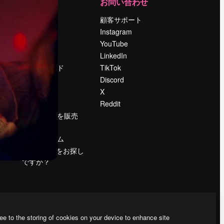
運営
お問い合わせ
料金
顧客サポート
会社概要
Instagram
Reviews
YouTube
採用情報
LinkedIn
検索トレンド
TikTok
ブログ
Discord
イベント
X
Slidesgo
Reddit
コンテンツを販売
する
プレスルーム
magnific.aiをお探し
ですか？
ee to the storing of cookies on your device to enhance site