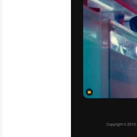
フォント
最高のクリエイ
ットフォーム。
店、スタジオを
います。
日本語
Premium
Premium
Premium
Premium
Premium
Premium
Premium
Premium
Premium
Premium
Premium
Premium
Premium
Premium
Premium
Premium
Premium
Premium
Premium
Premium
Premium
Premium
Premium
Premium
Premium
Premium
Premium
Premium
Premium
Premium
Premium
Premium
Premium
Premium
Premium
Premium
Premium
Premium
Premium
Premium
Premium
Premium
Premium
Premium
Premium
Premium
Premium
Premium
Premium
Premium
Premium
Premium
Premium
Premium
Premium
Premium
Premium
Premium
Premium
Premium
Premium
Premium
AIによって生成さ
Copyright © 2010-