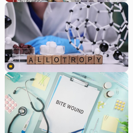
Premium
Premium