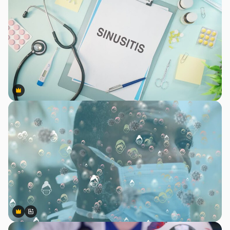
Premium
Premium
Premium
Premium
AIによって生成されました。