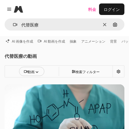
Magnific
料金
ログイン
Close menu
消去
画像で
AI 画像を作成
AI 動画を作成
抽象
アニメーション
背景
バッ
代替医療の動画
動画
検索フィルター