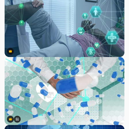
Premium
Premium
Premium
Premium
AIによって生成されました。