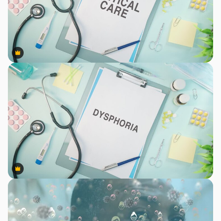
Premium
Premium
Premium
Premium