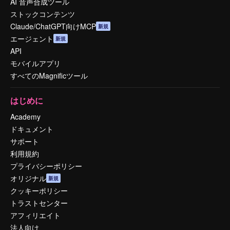
AI 音声合成ツール
ストックコンテンツ
Claude/ChatGPT向けMCP
新規
エージェント
新規
API
モバイルアプリ
すべてのMagnificツール
はじめに
Academy
ドキュメント
サポート
利用規約
プライバシーポリシー
オリジナル
新規
クッキーポリシー
トラストセンター
アフィリエイト
法人向け