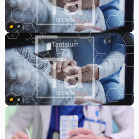
Premium
Premium
AIによって生成されました。
Premium
Premium
AIによって生成されました。