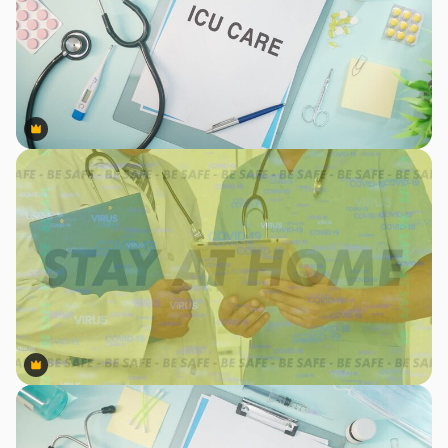
Premium
Premium
Premium
Premium