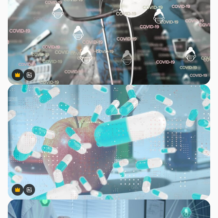
Premium
Premium
AIによって生成されました。
Premium
Premium
AIによって生成されました。