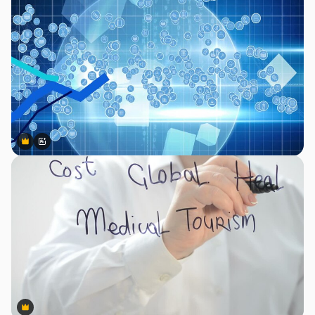
Premium
Premium
AIによって生成されました。
Premium
Premium