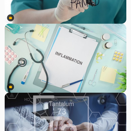
Premium
Premium
Premium
Premium