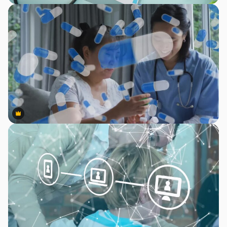
Premium
Premium