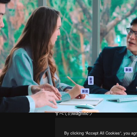
製品
はじめに
ティブ制作を導くためのプラ
Spaces
Academy
クリエイター、企業、代理
AI アシスタント
ドキュメント
含む100万人以上が利用して
AI 画像生成ツール
サポート
AI 動画生成ツール
利用規約
AI 音声合成ツール
プライバシーポリ
シー
ストックコンテン
ツ
オリジナル
新規
Claude/ChatGPT
クッキーポリシー
新
規
向けMCP
トラストセンター
エージェント
アフィリエイト
新規
API
法人向け
モバイルアプリ
れました。
れました。
れました。
れました。
れました。
すべてのMagnificツ
ール
By clicking “Accept All Cookies”, you agr