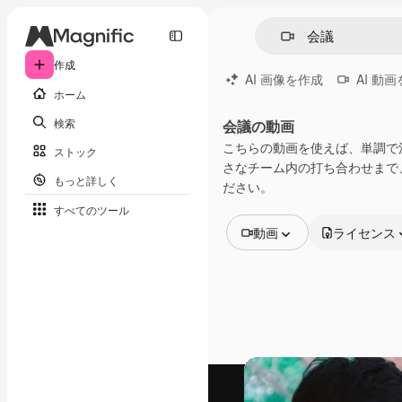
作成
AI 画像を作成
AI 動
ホーム
検索
会議の動画
こちらの動画を使えば、単調で
ストック
さなチーム内の打ち合わせまで
もっと詳しく
ださい。
すべてのツール
動画
ライセンス
全ての画像
ベクトル
イラスト
写真
PSD
テンプレート
モックアップ
動画
映像素材
モーショングラフィックス