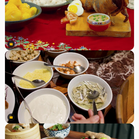
Premium
Premium
Premium
Premium