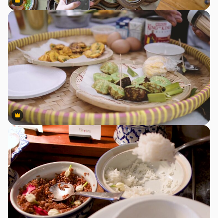
Premium
Premium
Premium
Premium