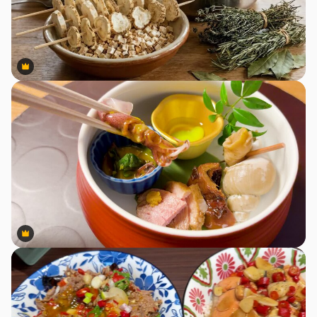
Premium
Premium
Premium
Premium