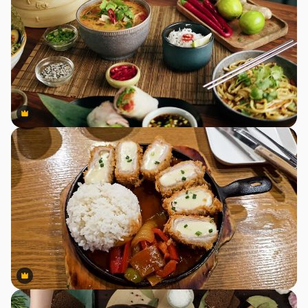
Premium
Premium
Premium
Premium