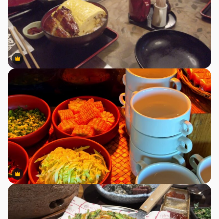
Premium
Premium
Premium
Premium