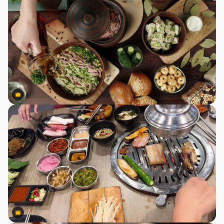
Premium
Premium
Premium
Premium