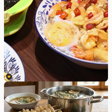
Premium
Premium