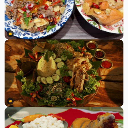
Premium
Premium
Premium
Premium