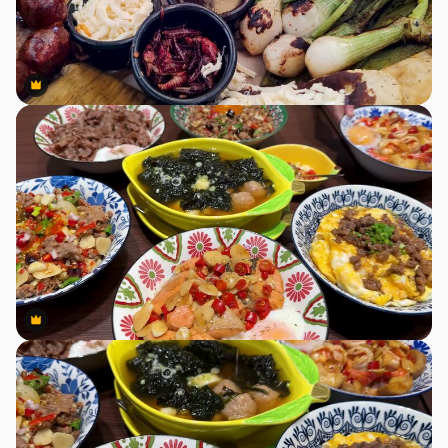
Premium
Premium
Premium
Premium