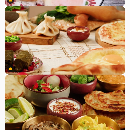
Premium
Premium
Premium
Premium