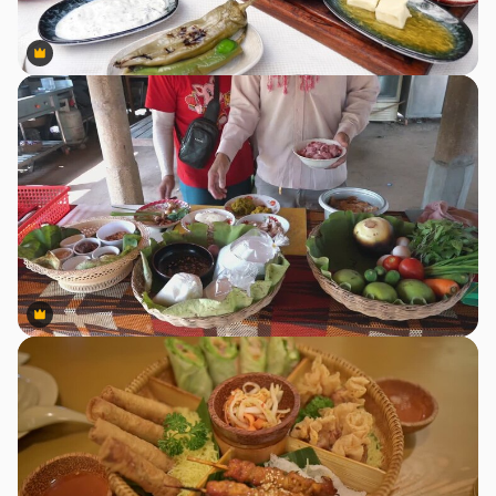
Premium
Premium
Premium
Premium