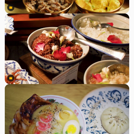
Premium
Premium
Premium
Premium