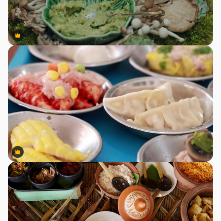
Premium
Premium
Premium
Premium