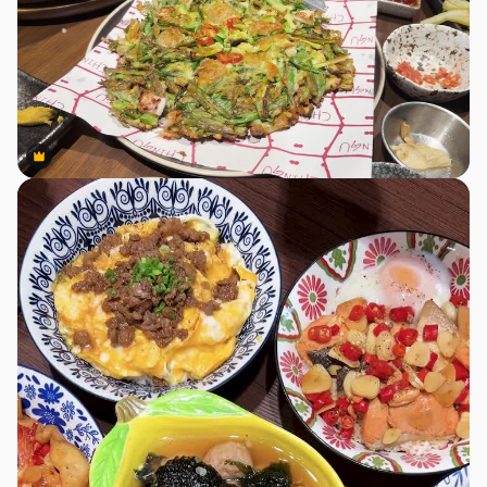
Premium
Premium