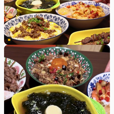
Premium
Premium