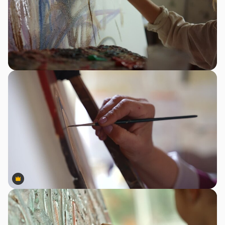
Premium
Premium