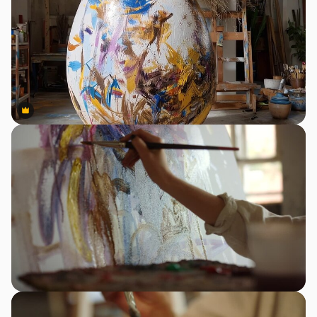
Premium
Premium