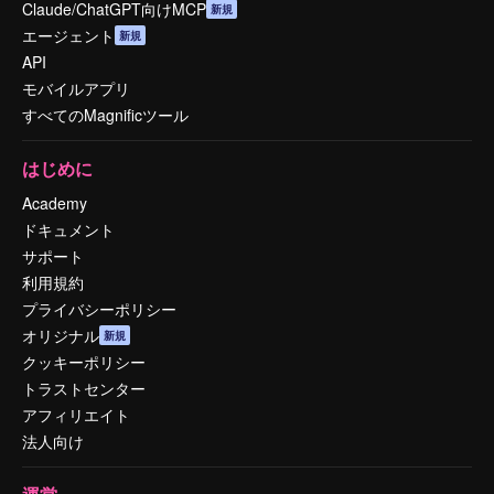
Claude/ChatGPT向けMCP
新規
エージェント
新規
API
モバイルアプリ
すべてのMagnificツール
はじめに
Academy
ドキュメント
サポート
利用規約
プライバシーポリシー
オリジナル
新規
クッキーポリシー
トラストセンター
アフィリエイト
法人向け