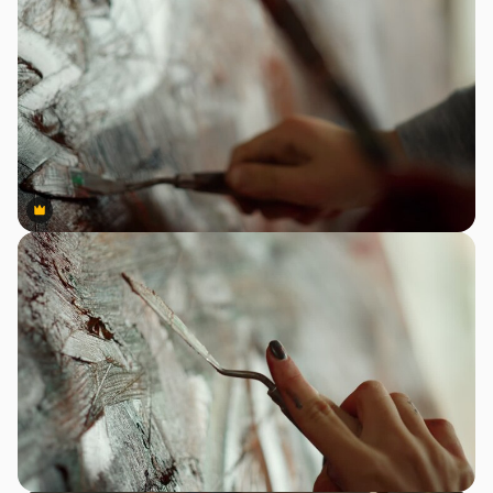
Premium
Premium