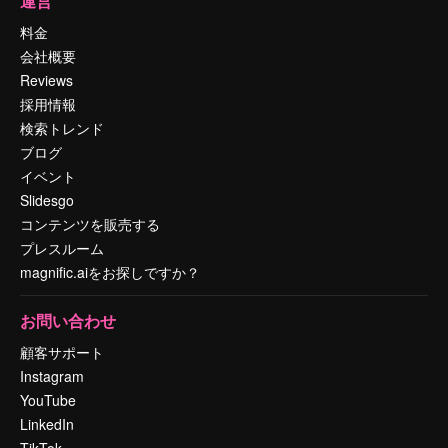
運営
料金
会社概要
Reviews
採用情報
検索トレンド
ブログ
イベント
Slidesgo
コンテンツを販売する
プレスルーム
magnific.aiをお探しですか？
お問い合わせ
顧客サポート
Instagram
YouTube
LinkedIn
TikTok