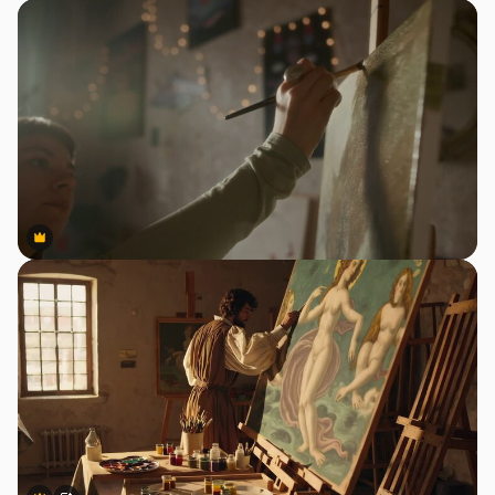
Premium
Premium