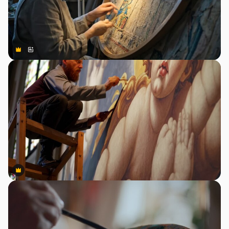
Premium
Premium
AIによって生成されました。
Premium
Premium