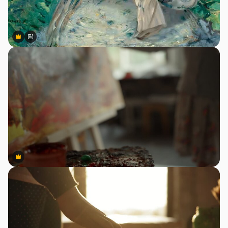
Premium
Premium
AIによって生成されました。
Premium
Premium