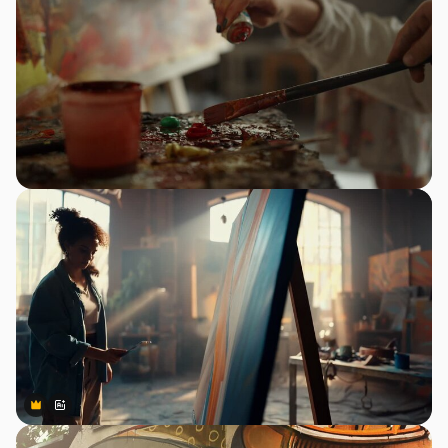
Premium
Premium
AIによって生成されました。