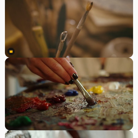
Premium
Premium