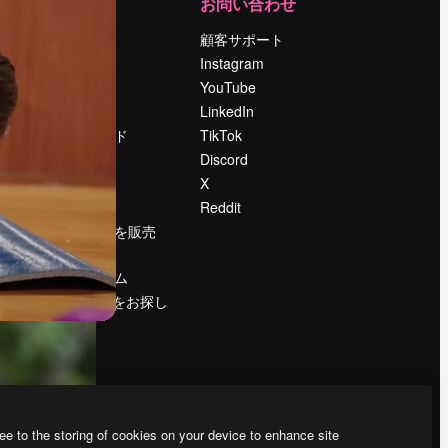
運営
お問い合わせ
料金
顧客サポート
会社概要
Instagram
Reviews
YouTube
採用情報
LinkedIn
検索トレンド
TikTok
ブログ
Discord
イベント
X
Slidesgo
Reddit
コンテンツを販売
する
プレスルーム
magnific.aiをお探し
ですか？
ee to the storing of cookies on your device to enhance site