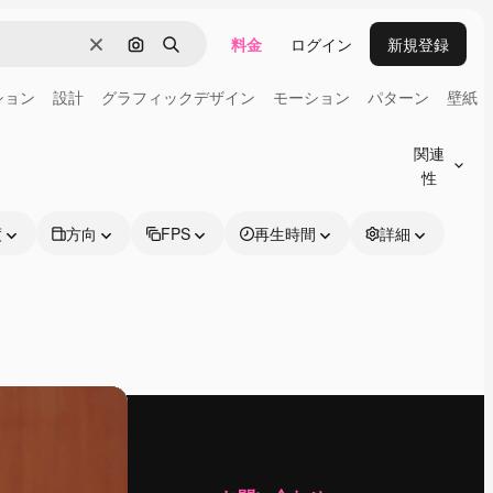
料金
ログイン
新規登録
消去
画像で検索
検索
ション
設計
グラフィックデザイン
モーション
パターン
壁紙
関連
性
度
方向
FPS
再生時間
詳細