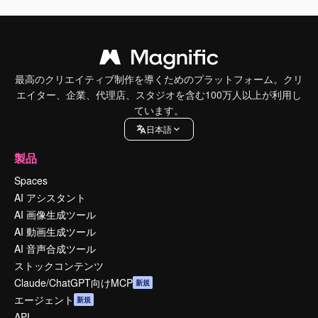
最高のクリエイティブ制作を導くためのプラットフォーム。クリ
エイター、企業、代理店、スタジオを含む100万人以上が利用し
ています。
日本語
製品
Spaces
AI アシスタント
AI 画像生成ツール
AI 動画生成ツール
AI 音声合成ツール
ストックコンテンツ
Claude/ChatGPT向けMCP
新規
エージェント
新規
API