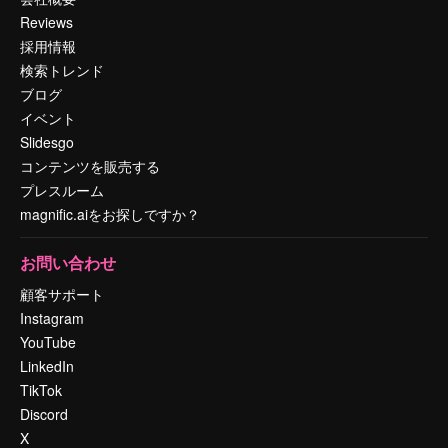
Reviews
採用情報
検索トレンド
ブログ
イベント
Slidesgo
コンテンツを販売する
プレスルーム
magnific.aiをお探しですか？
お問い合わせ
顧客サポート
Instagram
YouTube
LinkedIn
TikTok
Discord
X