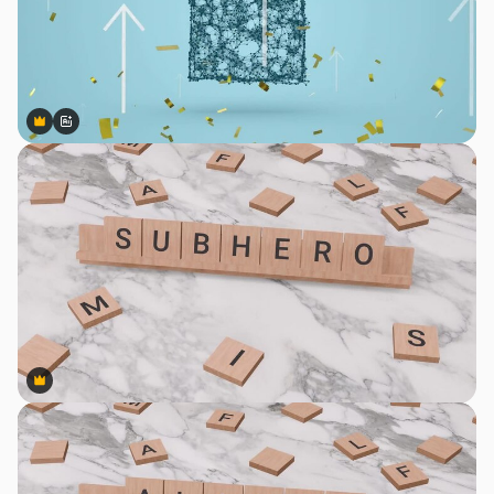
Premium
Premium
AIによって生成されました。
Premium
Premium