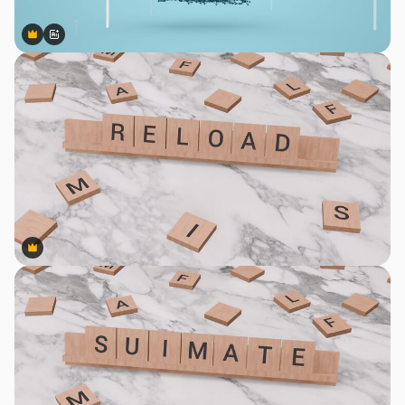
Premium
Premium
AIによって生成されました。
Premium
Premium