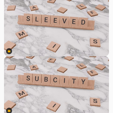
Premium
Premium
Premium
Premium