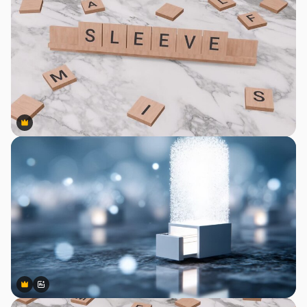
Premium
Premium
Premium
Premium
AIによって生成されました。