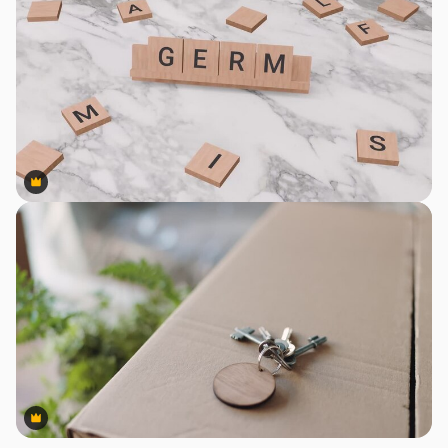
Premium
Premium
Premium
Premium