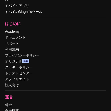
モバイルアプリ
すべてのMagnificツール
はじめに
Academy
ドキュメント
サポート
利用規約
プライバシーポリシー
オリジナル
新規
クッキーポリシー
トラストセンター
アフィリエイト
法人向け
運営
料金
会社概要