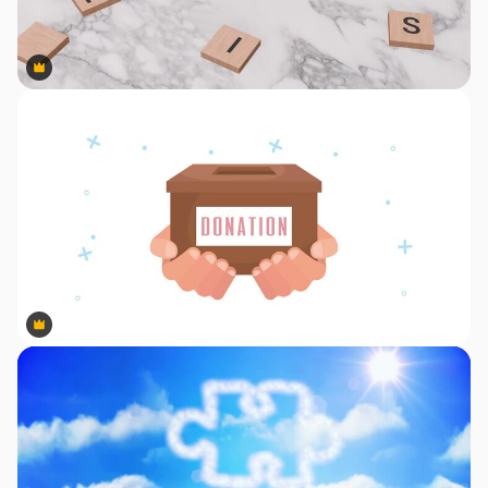
Premium
Premium
Premium
Premium