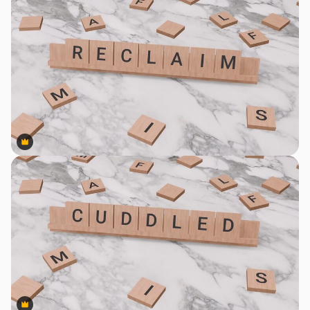
Premium
Premium
Premium
Premium