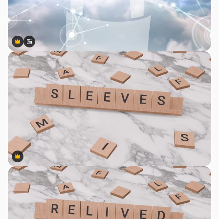
Premium
Premium
AIによって生成されました。
Premium
Premium