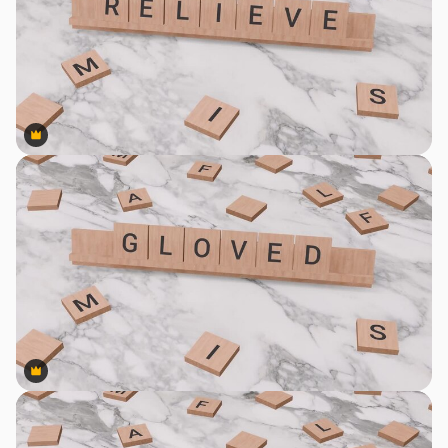
Premium
Premium
Premium
Premium