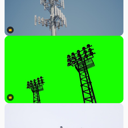
Premium
Premium
Premium
Premium