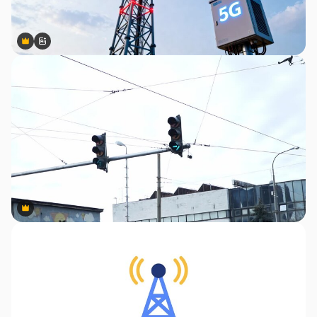
Premium
Premium
AIによって生成されました。
Premium
Premium