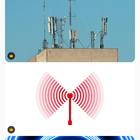
Premium
Premium
Premium
Premium