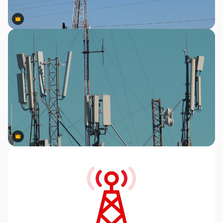
Premium
Premium
Premium
Premium