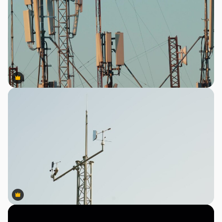
Premium
Premium
Premium
Premium