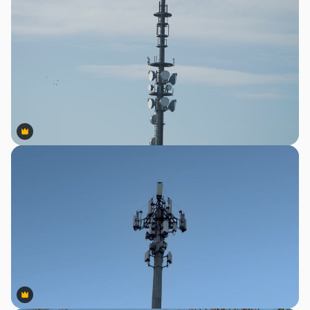
Premium
Premium
Premium
Premium