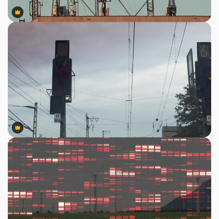
Premium
Premium
Premium
Premium