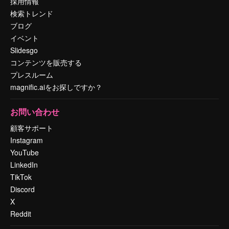
採用情報
検索トレンド
ブログ
イベント
Slidesgo
コンテンツを販売する
プレスルーム
magnific.aiをお探しですか？
お問い合わせ
顧客サポート
Instagram
YouTube
LinkedIn
TikTok
Discord
X
Reddit