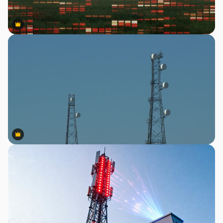
Premium
Premium
Premium
Premium