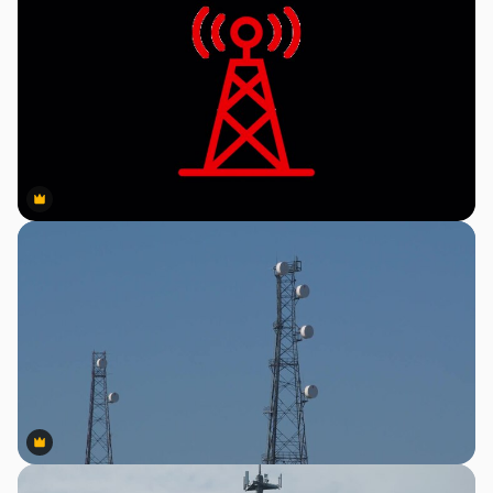
Premium
Premium
Premium
Premium