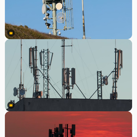
Premium
Premium
Premium
Premium