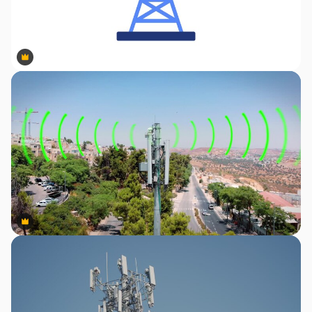
Premium
Premium
Premium
Premium