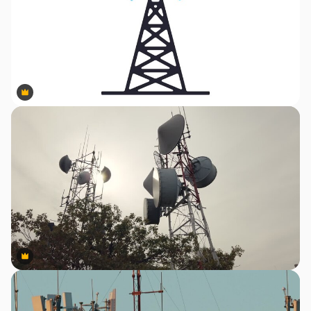
Premium
Premium
Premium
Premium