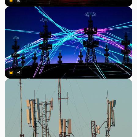
Premium
Premium
AIによって生成されました。
Premium
Premium
AIによって生成されました。