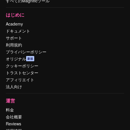
すべてのMagnificツール
はじめに
Academy
ドキュメント
サポート
利用規約
プライバシーポリシー
オリジナル
新規
クッキーポリシー
トラストセンター
アフィリエイト
法人向け
運営
料金
会社概要
Reviews