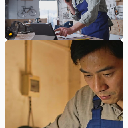
Premium
Premium