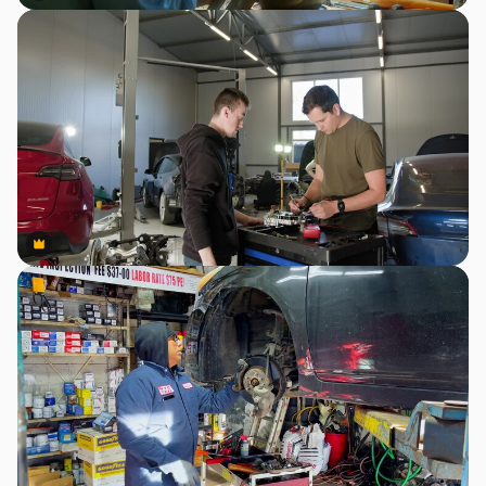
Premium
Premium