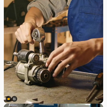
Premium
Premium
AIによって生成されました。