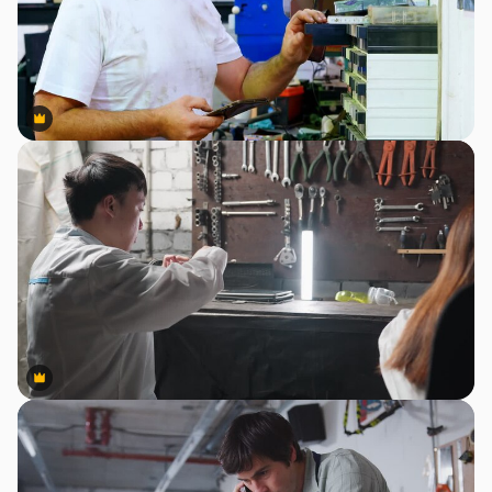
Premium
Premium
Premium
Premium