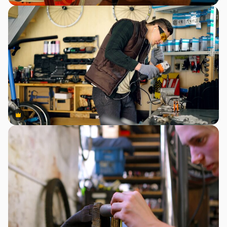
Premium
Premium