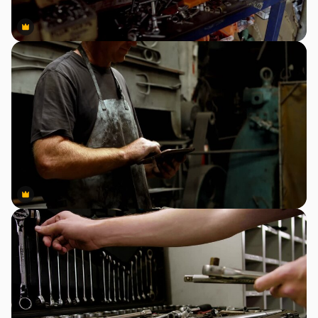
Premium
Premium
Premium
Premium