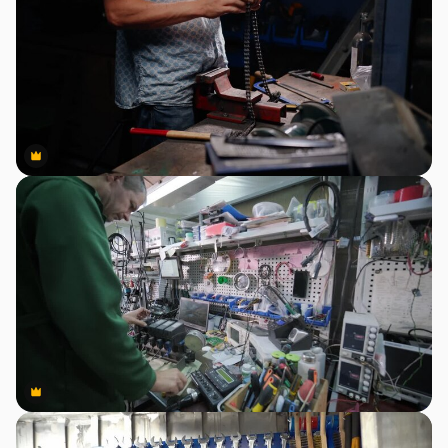
Premium
Premium
Premium
Premium