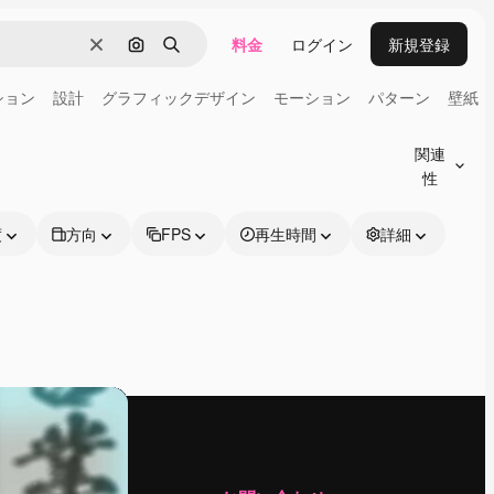
料金
ログイン
新規登録
消去
画像で検索
検索
ション
設計
グラフィックデザイン
モーション
パターン
壁紙
関連
性
度
方向
FPS
再生時間
詳細