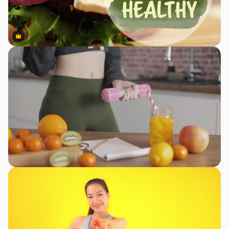
Premium
Premium