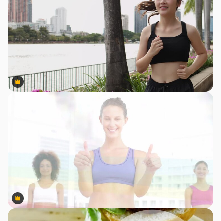
Premium
Premium
Premium
Premium