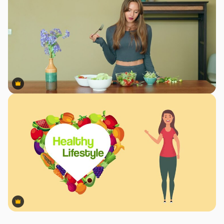
Premium
Premium
Premium
Premium