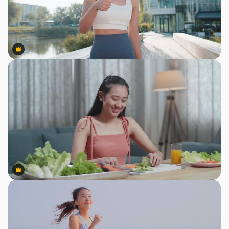
Premium
Premium
Premium
Premium