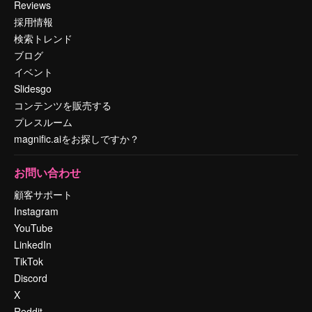
Reviews
採用情報
検索トレンド
ブログ
イベント
Slidesgo
コンテンツを販売する
プレスルーム
magnific.aiをお探しですか？
お問い合わせ
顧客サポート
Instagram
YouTube
LinkedIn
TikTok
Discord
X
Reddit