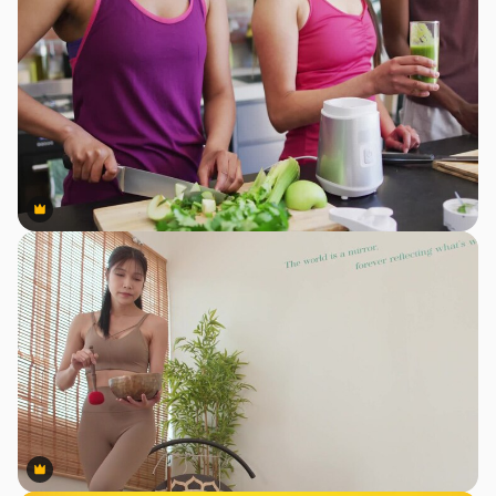
Premium
Premium
Premium
Premium