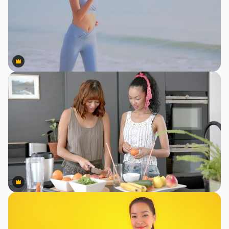
Premium
Premium
Premium
Premium