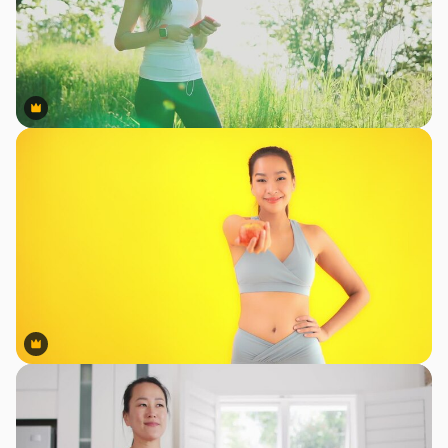
Premium
Premium
Premium
Premium