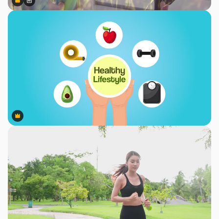
Premium
Premium
AIによって生成されました。
Premium
Premium