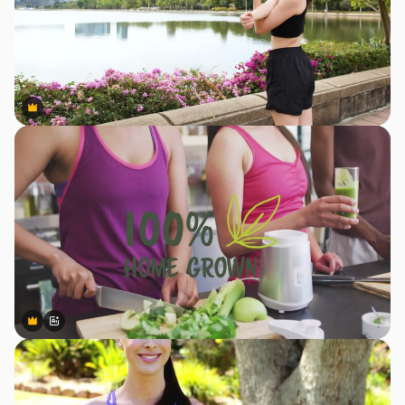
Premium
Premium
Premium
Premium
AIによって生成されました。