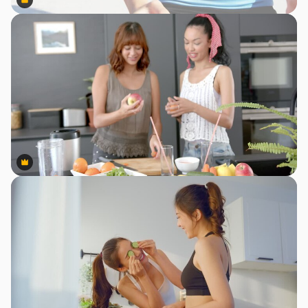
Premium
Premium
Premium
Premium