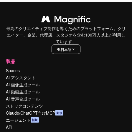
最高のクリエイティブ制作を導くためのプラットフォーム。クリ
エイター、企業、代理店、スタジオを含む100万人以上が利用し
ています。
日本語
製品
Spaces
AI アシスタント
AI 画像生成ツール
AI 動画生成ツール
AI 音声合成ツール
ストックコンテンツ
Claude/ChatGPT向けMCP
新規
エージェント
新規
API