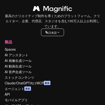
最高のクリエイティブ制作を導くためのプラットフォーム。クリ
エイター、企業、代理店、スタジオを含む100万人以上が利用し
ています。
日本語
製品
Spaces
AI アシスタント
AI 画像生成ツール
AI 動画生成ツール
AI 音声合成ツール
ストックコンテンツ
Claude/ChatGPT向けMCP
新規
エージェント
新規
API
モバイルアプリ