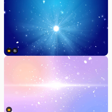
Premium
Premium
AIによって生成されました。
Premium
Premium