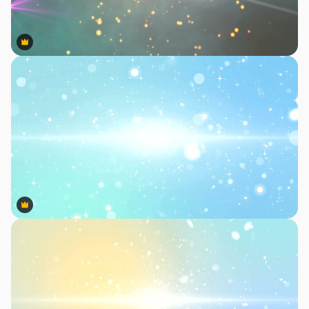
Premium
Premium
Premium
Premium