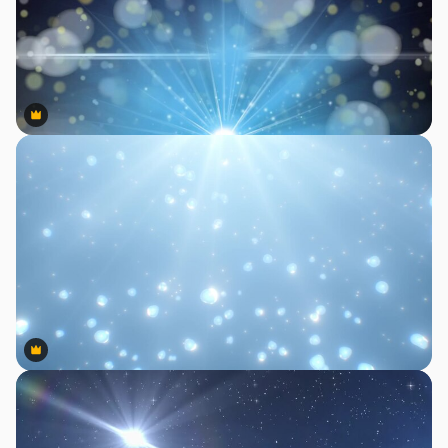
Premium
Premium
Premium
Premium