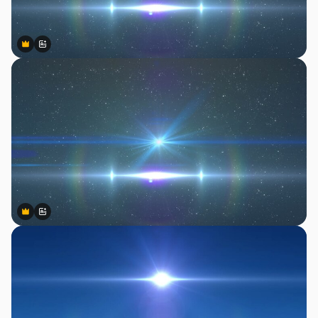
Premium
Premium
AIによって生成されました。
Premium
Premium
AIによって生成されました。