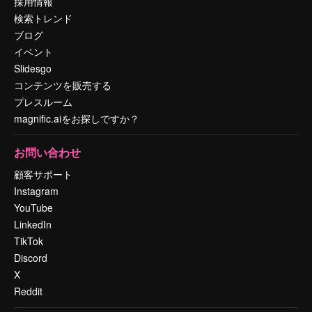
採用情報
検索トレンド
ブログ
イベント
Slidesgo
コンテンツを販売する
プレスルーム
magnific.aiをお探しですか？
お問い合わせ
顧客サポート
Instagram
YouTube
LinkedIn
TikTok
Discord
X
Reddit