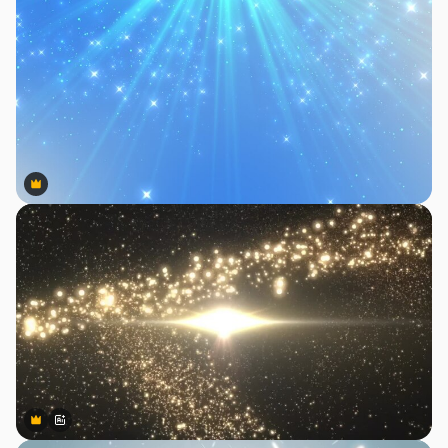
Premium
Premium
Premium
Premium
AIによって生成されました。