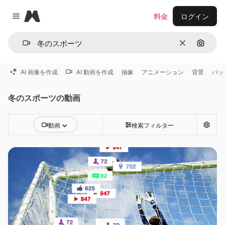
Magnific
料金
ログイン
Close menu
消去
画像で
AI 画像を作成
AI 動画を作成
抽象
アニメーション
背景
バッ
冬のスポーツの動画
動画
検索フィルター