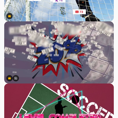
Premium
Premium
Premium
Premium
AIによって生成されました。