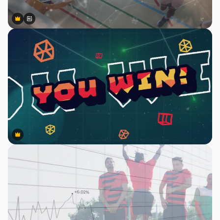
Premium
Premium
AIによって生成されました。
Premium
Premium