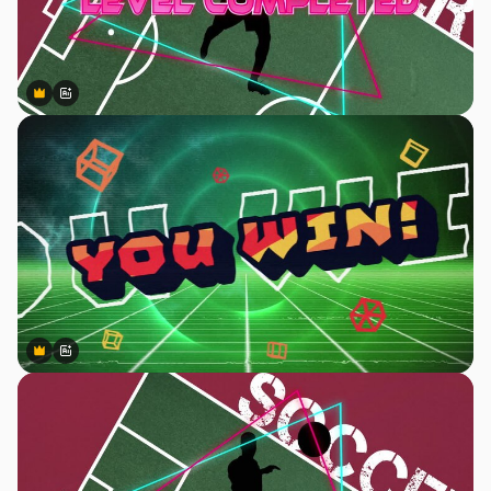
Premium
Premium
AIによって生成されました。
Premium
Premium
AIによって生成されました。