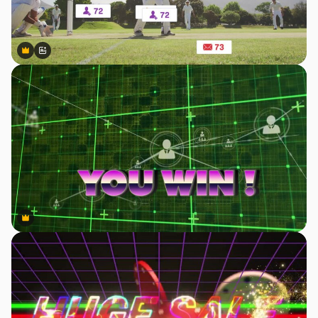
Premium
Premium
AIによって生成されました。
Premium
Premium