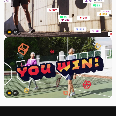
Premium
Premium
AIによって生成されました。
Premium
Premium
AIによって生成されました。