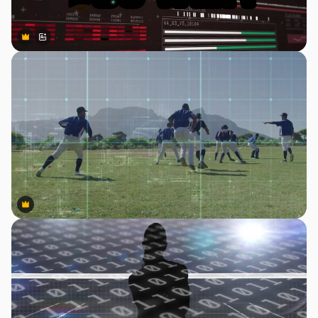
Premium
Premium
AIによって生成されました。
Premium
Premium