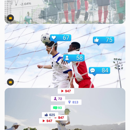
Premium
Premium
Premium
Premium