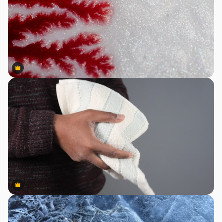
Premium
Premium
Premium
Premium