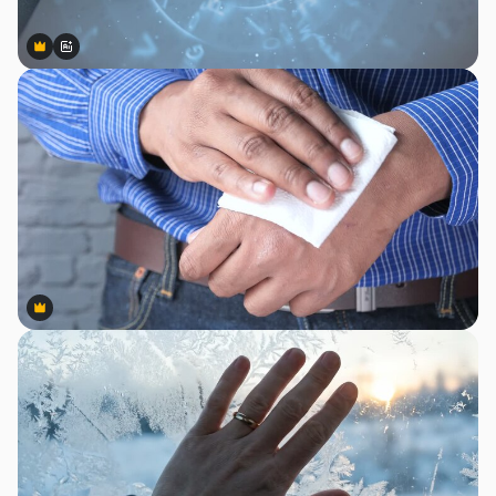
Premium
Premium
AIによって生成されました。
Premium
Premium