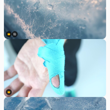
Premium
Premium
AIによって生成されました。
Premium
Premium