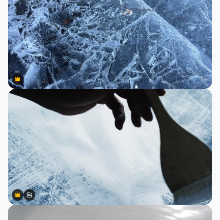
Premium
Premium
Premium
Premium
AIによって生成されました。