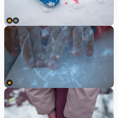
Premium
Premium
AIによって生成されました。
Premium
Premium