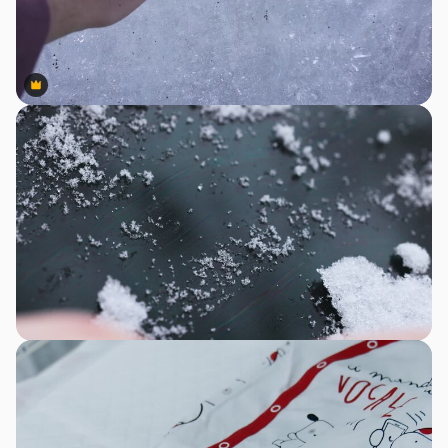
Premium
Premium