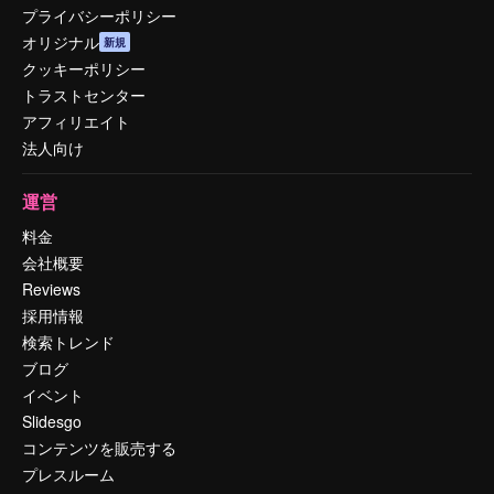
プライバシーポリシー
オリジナル
新規
クッキーポリシー
トラストセンター
アフィリエイト
法人向け
運営
料金
会社概要
Reviews
採用情報
検索トレンド
ブログ
イベント
Slidesgo
コンテンツを販売する
プレスルーム