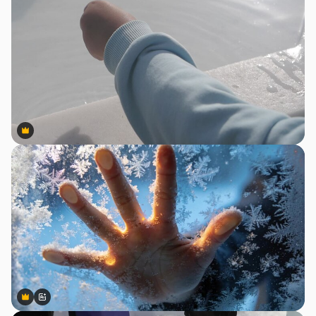
Premium
Premium
Premium
Premium
AIによって生成されました。