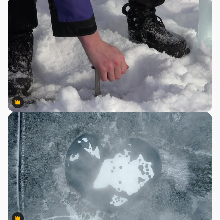
Premium
Premium