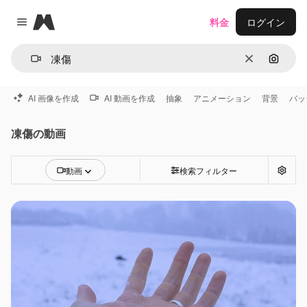
Magnific
料金
ログイン
Close menu
消去
画像で
AI 画像を作成
AI 動画を作成
抽象
アニメーション
背景
バッ
凍傷の動画
動画
検索フィルター