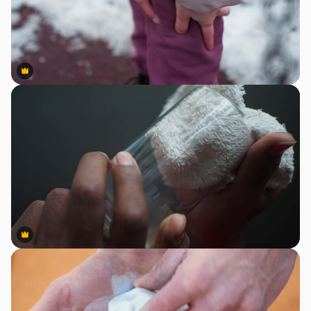
Premium
Premium
Premium
Premium