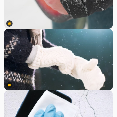
Premium
Premium
Premium
Premium