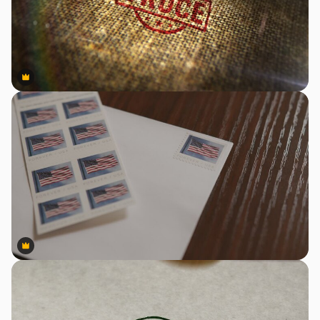
Premium
Premium
Premium
Premium