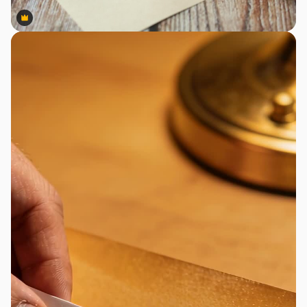
Premium
Premium