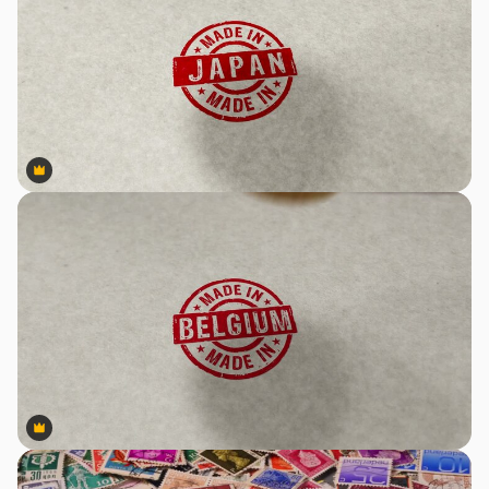
Premium
Premium
Premium
Premium