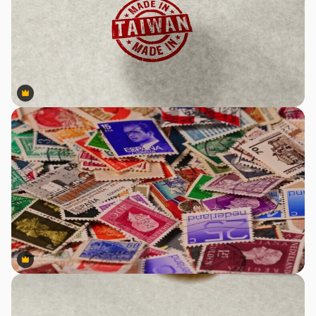
Premium
Premium
Premium
Premium