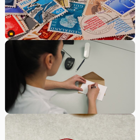
Premium
Premium