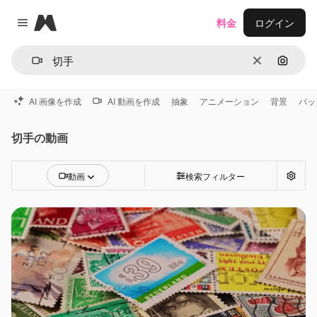
Magnific
料金
ログイン
Close menu
消去
画像で
AI 画像を作成
AI 動画を作成
抽象
アニメーション
背景
バッ
切手の動画
動画
検索フィルター