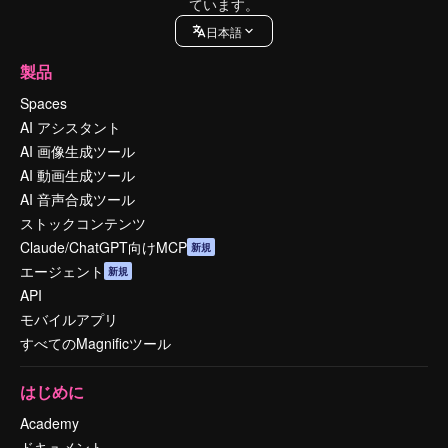
ています。
日本語
製品
Spaces
AI アシスタント
AI 画像生成ツール
AI 動画生成ツール
AI 音声合成ツール
ストックコンテンツ
Claude/ChatGPT向けMCP
新規
エージェント
新規
API
モバイルアプリ
すべてのMagnificツール
はじめに
Academy
ドキュメント