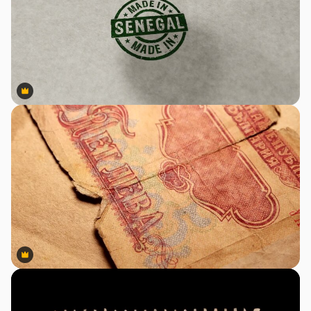
Premium
Premium
Premium
Premium