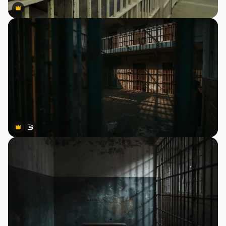
Premium
Premium
Premium
Premium
AIによって生成されました。