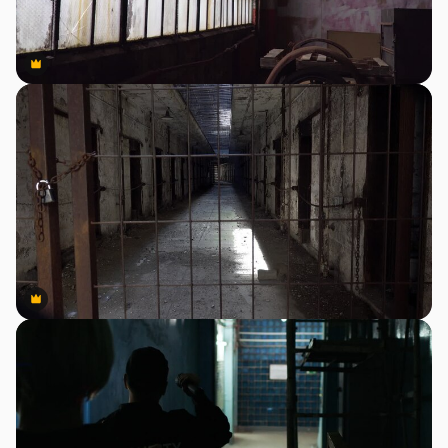
Premium
Premium
Premium
Premium