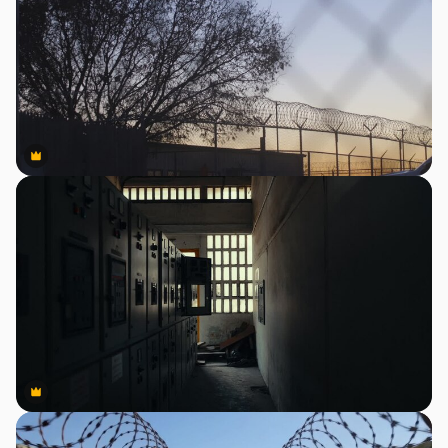
Premium
Premium
Premium
Premium