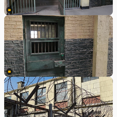
Premium
Premium
Premium
Premium