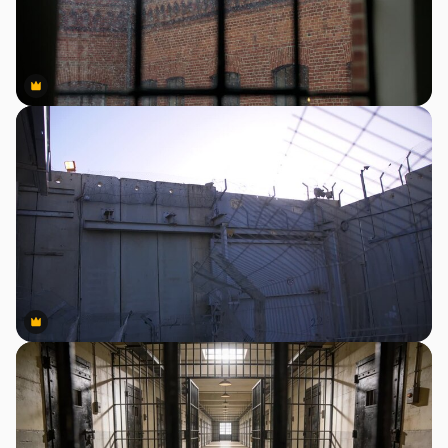
Premium
Premium
Premium
Premium