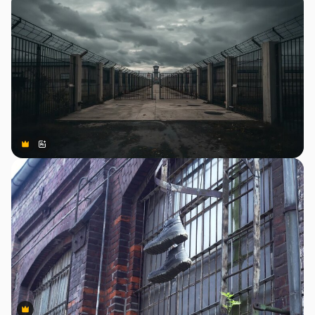
Premium
Premium
AIによって生成されました。
Premium
Premium