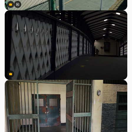
Premium
Premium
AIによって生成されました。
Premium
Premium