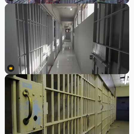
Premium
Premium