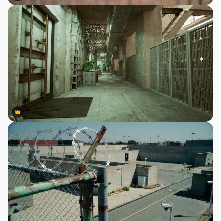
Premium
Premium