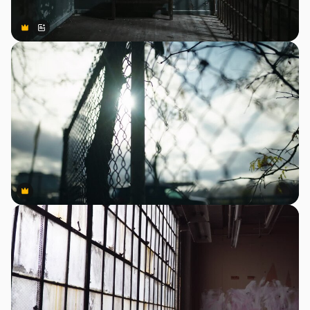
Premium
Premium
AIによって生成されました。
Premium
Premium