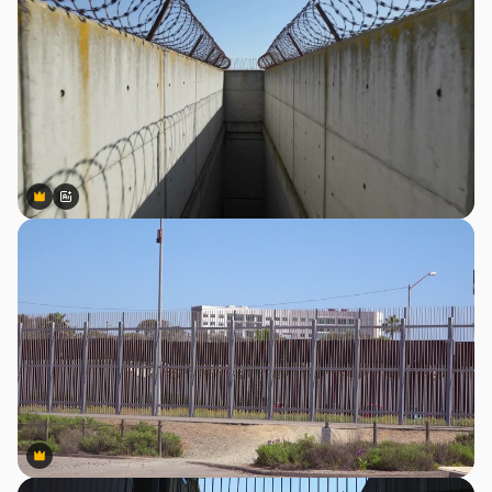
Premium
Premium
AIによって生成されました。
Premium
Premium