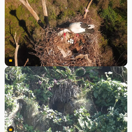
Premium
Premium
Premium
Premium