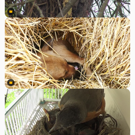
Premium
Premium
Premium
Premium