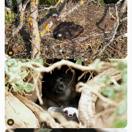
Premium
Premium
Premium
Premium