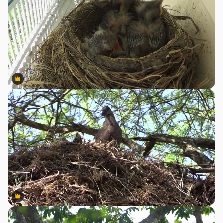
Premium
Premium
Premium
Premium