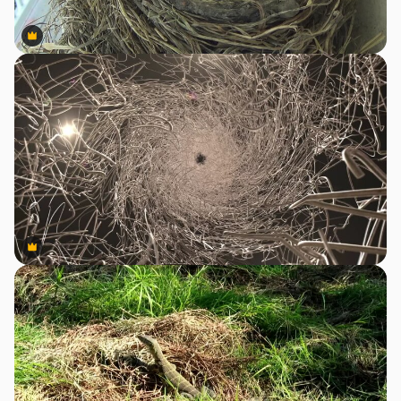
Premium
Premium
Premium
Premium