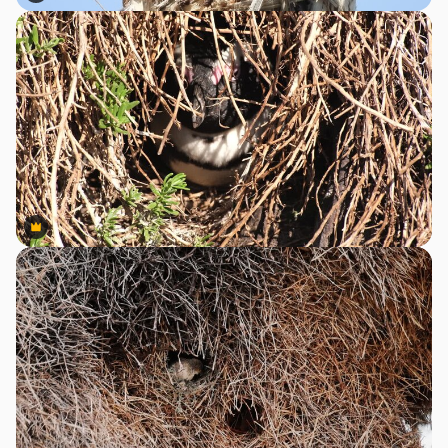
Premium
Premium