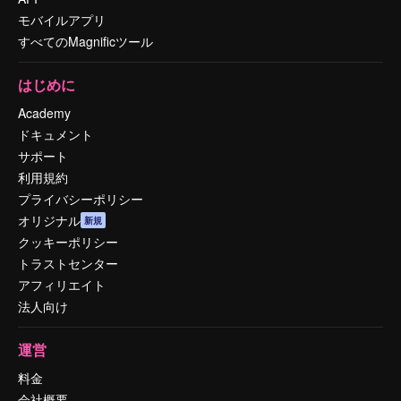
モバイルアプリ
すべてのMagnificツール
はじめに
Academy
ドキュメント
サポート
利用規約
プライバシーポリシー
オリジナル
新規
クッキーポリシー
トラストセンター
アフィリエイト
法人向け
運営
料金
会社概要