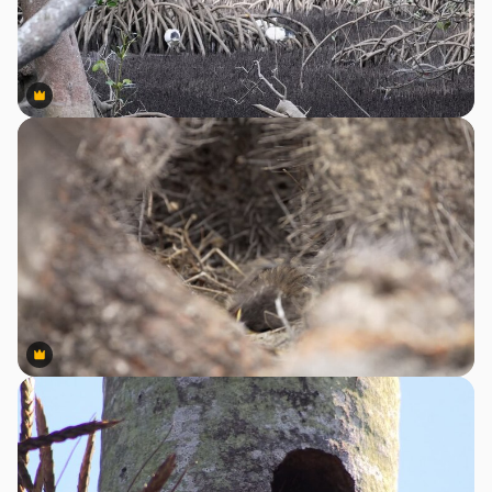
Premium
Premium
Premium
Premium