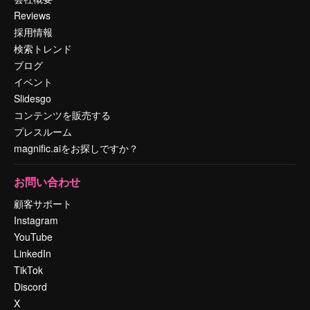
Reviews
採用情報
検索トレンド
ブログ
イベント
Slidesgo
コンテンツを販売する
プレスルーム
magnific.aiをお探しですか？
お問い合わせ
顧客サポート
Instagram
YouTube
LinkedIn
TikTok
Discord
X