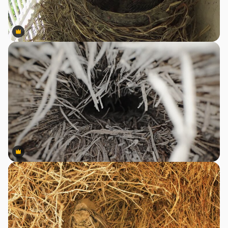
Premium
Premium
Premium
Premium