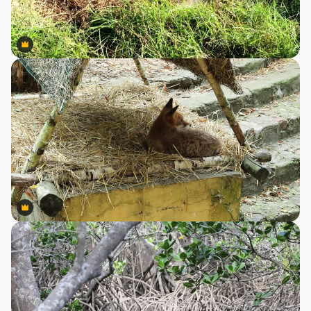
Premium
Premium
Premium
Premium