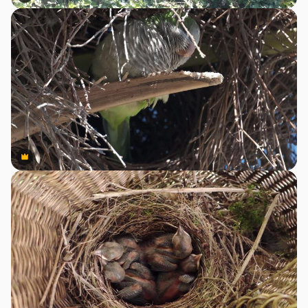
Premium
Premium