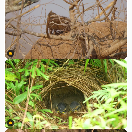
Premium
Premium
Premium
Premium