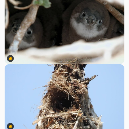
Premium
Premium
Premium
Premium