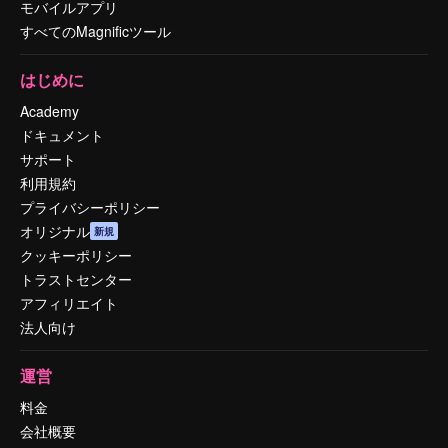
モバイルアプリ
すべてのMagnificツール
はじめに
Academy
ドキュメント
サポート
利用規約
プライバシーポリシー
オリジナル
新規
クッキーポリシー
トラストセンター
アフィリエイト
法人向け
運営
料金
会社概要