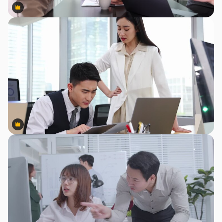
Premium
Premium
Premium
Premium