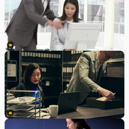
Premium
Premium
Premium
Premium