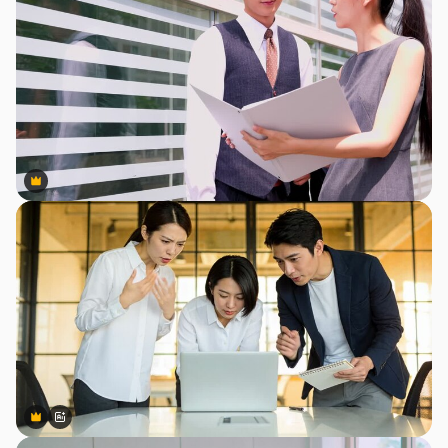
Premium
Premium
Premium
Premium
AIによって生成されました。