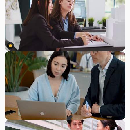
Premium
Premium