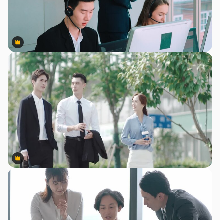
Premium
Premium
Premium
Premium