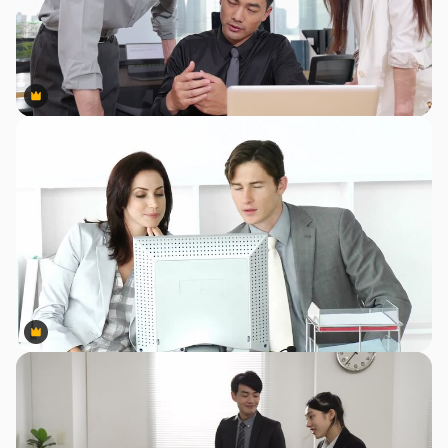
Premium
Premium
Premium
Premium