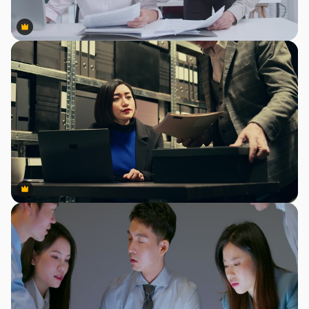
Premium
Premium
Premium
Premium