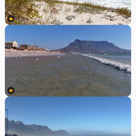
Premium
Premium
Premium
Premium