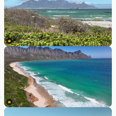
Premium
Premium
Premium
Premium