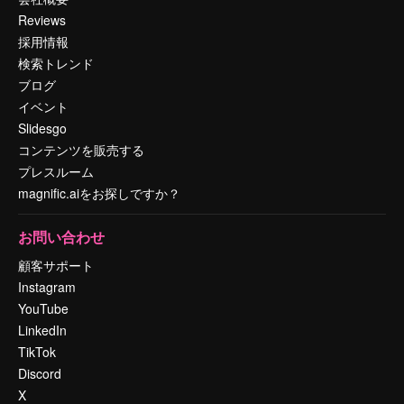
Reviews
採用情報
検索トレンド
ブログ
イベント
Slidesgo
コンテンツを販売する
プレスルーム
magnific.aiをお探しですか？
お問い合わせ
顧客サポート
Instagram
YouTube
LinkedIn
TikTok
Discord
X