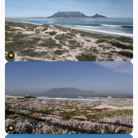
Premium
Premium
Premium
Premium