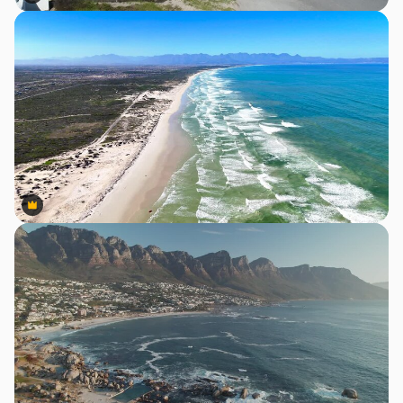
Premium
Premium