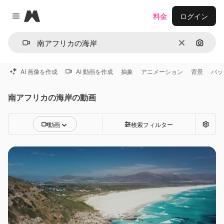
Magnific
料金
ログイン
Close menu
消去
画像で
AI 画像を作成
AI 動画を作成
抽象
アニメーション
背景
バッ
南アフリカの海岸の動画
動画
検索フィルター