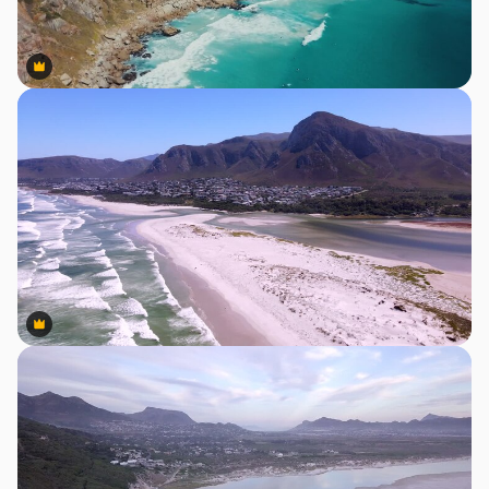
Premium
Premium
Premium
Premium