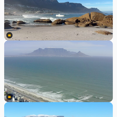
Premium
Premium
Premium
Premium