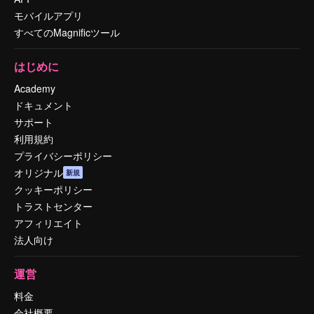
モバイルアプリ
すべてのMagnificツール
はじめに
Academy
ドキュメント
サポート
利用規約
プライバシーポリシー
オリジナル
新規
クッキーポリシー
トラストセンター
アフィリエイト
法人向け
運営
料金
会社概要