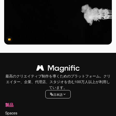
Premium
Premium
最高のクリエイティブ制作を導くためのプラットフォーム。クリ
エイター、企業、代理店、スタジオを含む100万人以上が利用し
ています。
日本語
製品
Spaces