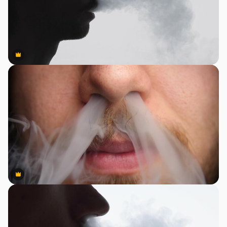
Premium
Premium
Premium
Premium