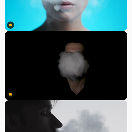
Premium
Premium
Premium
Premium