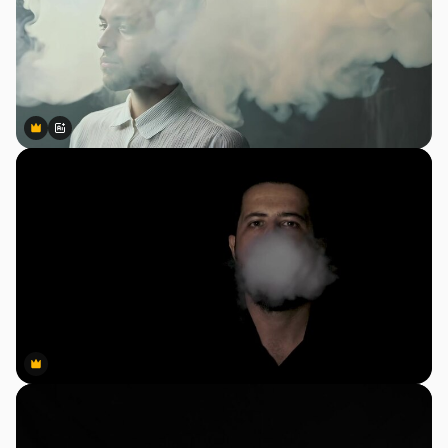
Premium
Premium
AIによって生成されました。
Premium
Premium