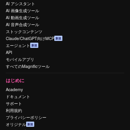
AI アシスタント
AI 画像生成ツール
AI 動画生成ツール
AI 音声合成ツール
ストックコンテンツ
Claude/ChatGPT向けMCP
新規
エージェント
新規
API
モバイルアプリ
すべてのMagnificツール
はじめに
Academy
ドキュメント
サポート
利用規約
プライバシーポリシー
オリジナル
新規