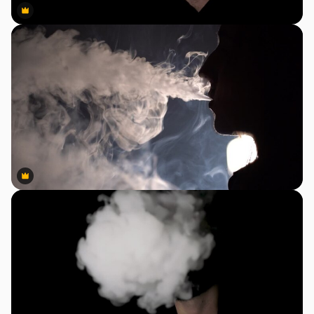
Premium
Premium
Premium
Premium