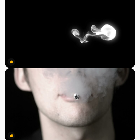
Premium
Premium
Premium
Premium