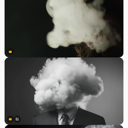
Premium
Premium
Premium
Premium
AIによって生成されました。