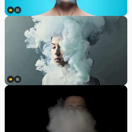
Premium
Premium
AIによって生成されました。
Premium
Premium
AIによって生成されました。