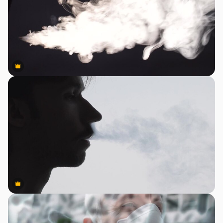
Premium
Premium
Premium
Premium