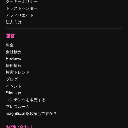
クッキーポリシー
トラストセンター
アフィリエイト
法人向け
運営
料金
会社概要
Reviews
採用情報
検索トレンド
ブログ
イベント
Slidesgo
コンテンツを販売する
プレスルーム
magnific.aiをお探しですか？
お問い合わせ