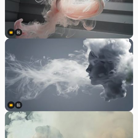
Premium
Premium
AIによって生成されました。
Premium
Premium
AIによって生成されました。