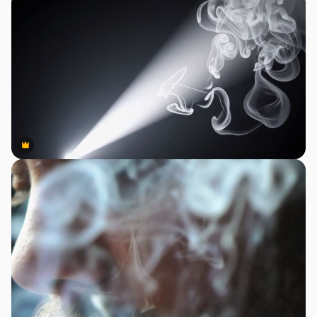
Premium
Premium