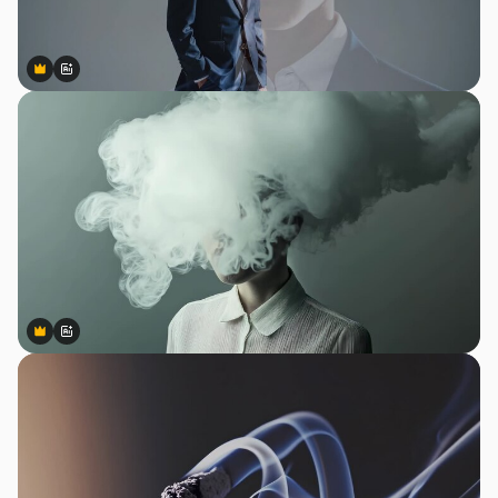
Premium
Premium
AIによって生成されました。
Premium
Premium
AIによって生成されました。