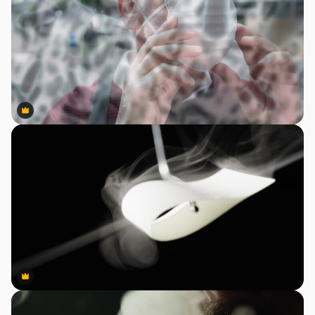
Premium
Premium
Premium
Premium