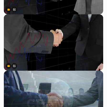
Premium
Premium
AIによって生成されました。
Premium
Premium
AIによって生成されました。