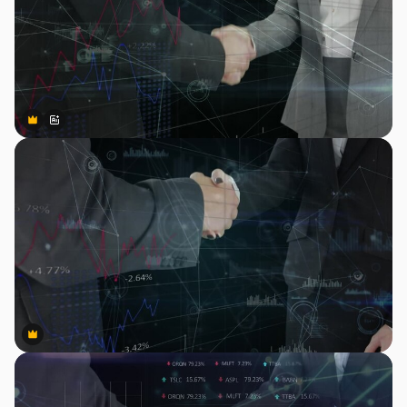
Premium
Premium
AIによって生成されました。
Premium
Premium