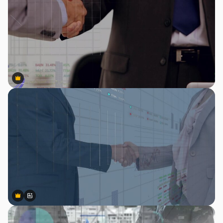
Premium
Premium
Premium
Premium
AIによって生成されました。