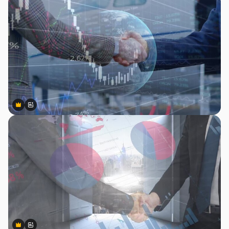
Premium
Premium
AIによって生成されました。
Premium
Premium
AIによって生成されました。