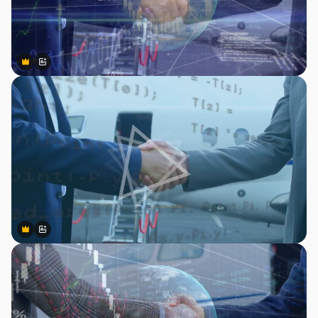
Premium
Premium
AIによって生成されました。
Premium
Premium
AIによって生成されました。