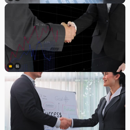
Premium
Premium
AIによって生成されました。