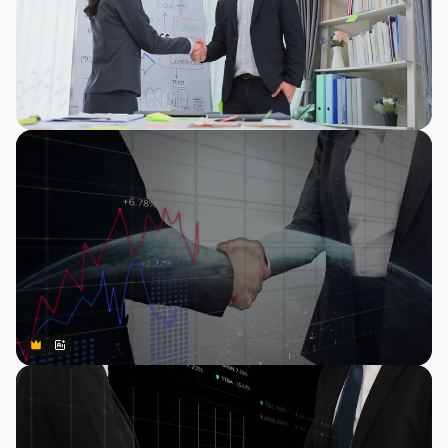
Premium
Premium
AIによって生成されました。