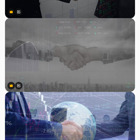
Premium
Premium
AIによって生成されました。
Premium
Premium
AIによって生成されました。