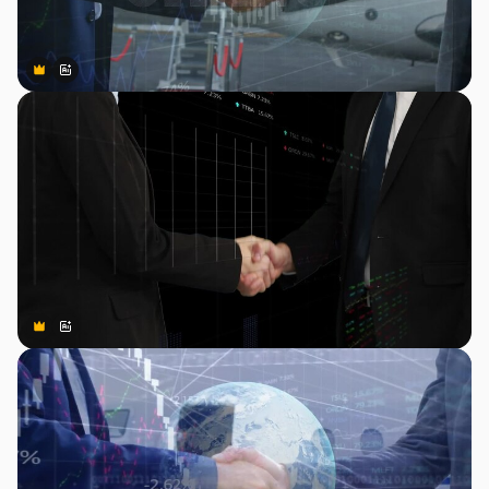
Premium
Premium
AIによって生成されました。
Premium
Premium
AIによって生成されました。