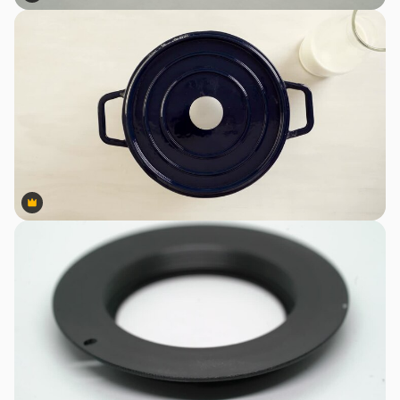
Premium
Premium