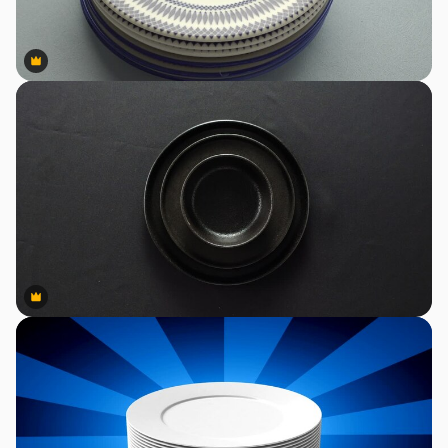
Premium
Premium
Premium
Premium