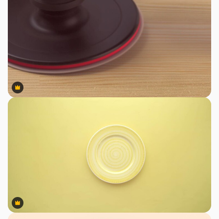
Premium
Premium
Premium
Premium