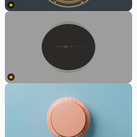
Premium
Premium
Premium
Premium