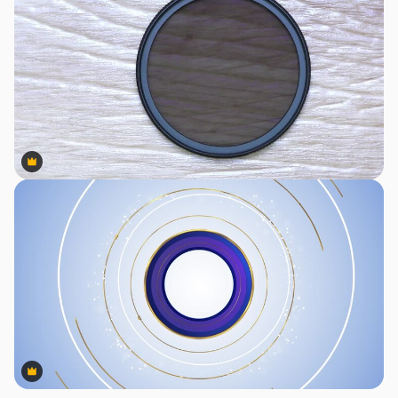
Premium
Premium
Premium
Premium