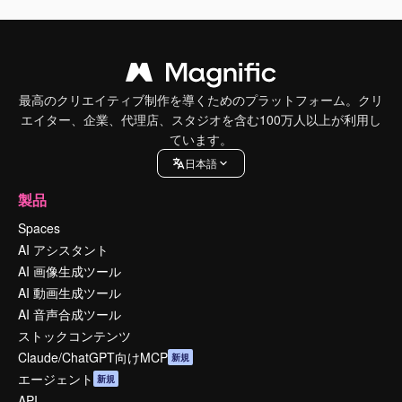
最高のクリエイティブ制作を導くためのプラットフォーム。クリ
エイター、企業、代理店、スタジオを含む100万人以上が利用し
ています。
日本語
製品
Spaces
AI アシスタント
AI 画像生成ツール
AI 動画生成ツール
AI 音声合成ツール
ストックコンテンツ
Claude/ChatGPT向けMCP
新規
エージェント
新規
API