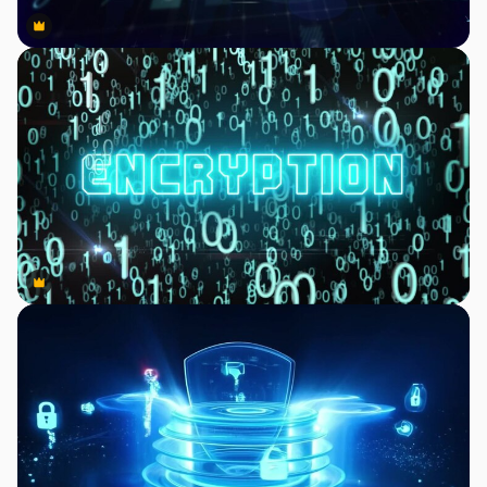
Premium
Premium
Premium
Premium