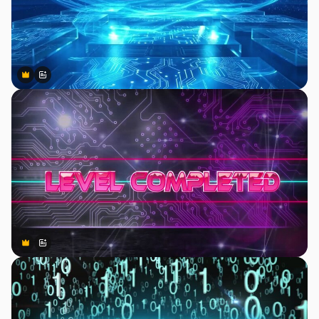
Premium
Premium
AIによって生成されました。
Premium
Premium
AIによって生成されました。