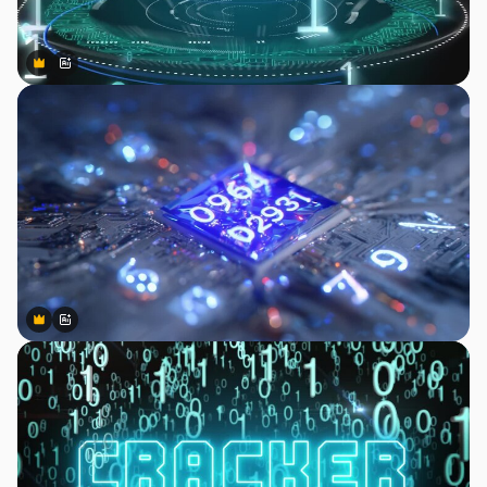
Premium
Premium
AIによって生成されました。
Premium
Premium
AIによって生成されました。