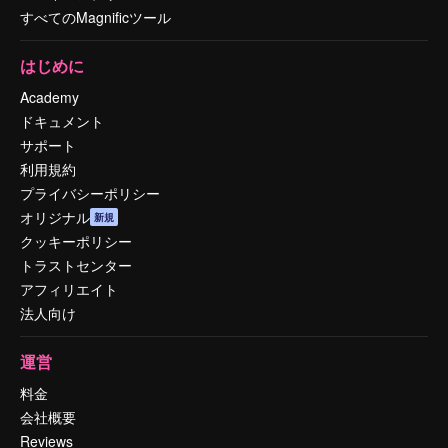
すべてのMagnificツール
はじめに
Academy
ドキュメント
サポート
利用規約
プライバシーポリシー
オリジナル
新規
クッキーポリシー
トラストセンター
アフィリエイト
法人向け
運営
料金
会社概要
Reviews