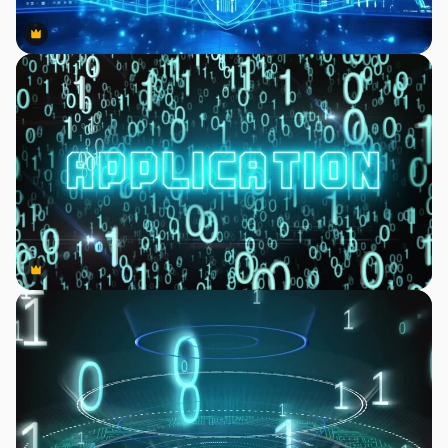
Premium
Premium
Premium
Premium