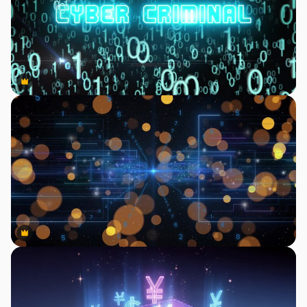
Premium
Premium
Premium
Premium