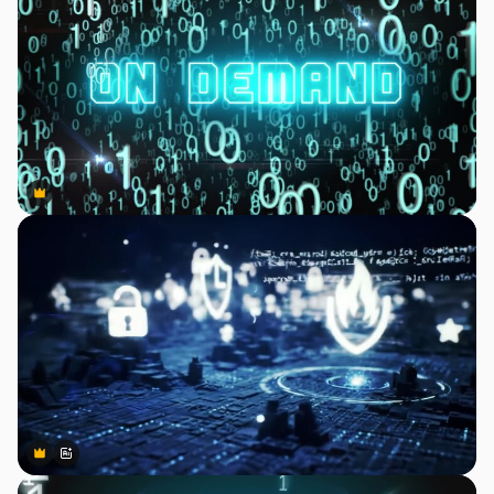
Premium
Premium
Premium
Premium
AIによって生成されました。