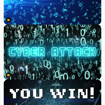
Premium
Premium
Premium
Premium