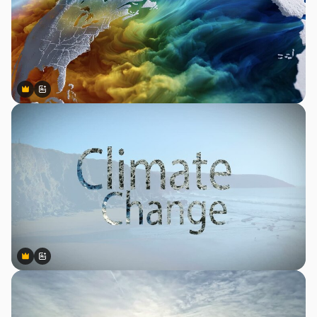
Premium
Premium
AIによって生成されました。
Premium
Premium
AIによって生成されました。