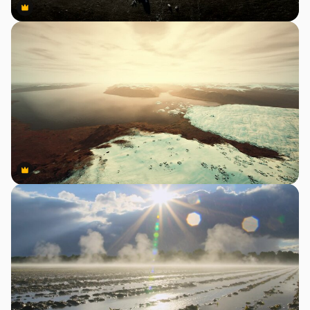
Premium
Premium
Premium
Premium