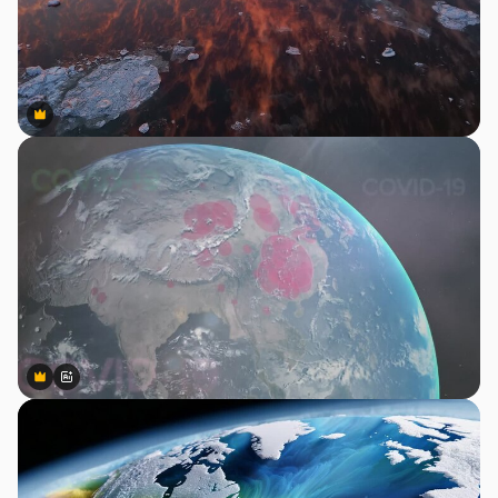
Premium
Premium
Premium
Premium
AIによって生成されました。