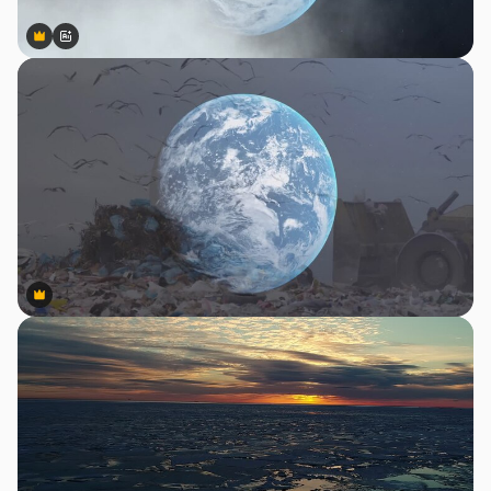
Premium
Premium
AIによって生成されました。
Premium
Premium