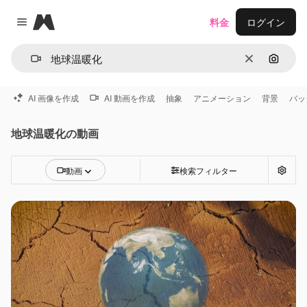
Magnific
料金
ログイン
Close menu
消去
画像で
AI 画像を作成
AI 動画を作成
抽象
アニメーション
背景
バッ
地球温暖化の動画
動画
検索フィルター