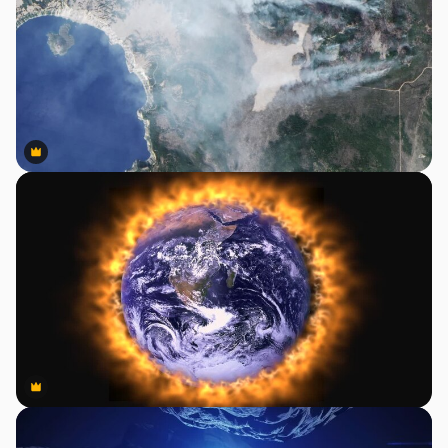
Premium
Premium
Premium
Premium