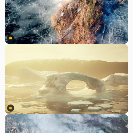
Premium
Premium
Premium
Premium