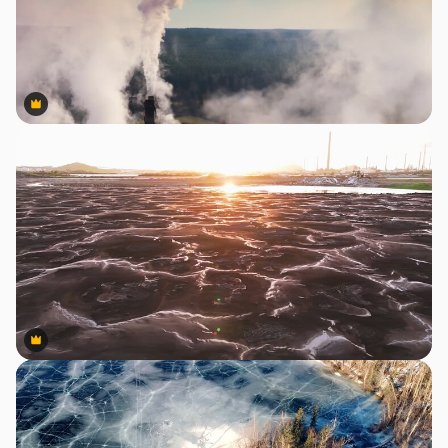
Premium
Premium
Premium
Premium