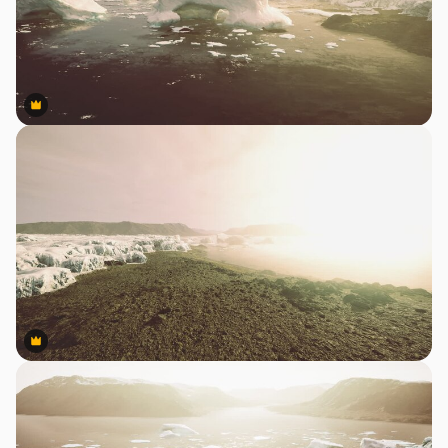
Premium
Premium
Premium
Premium