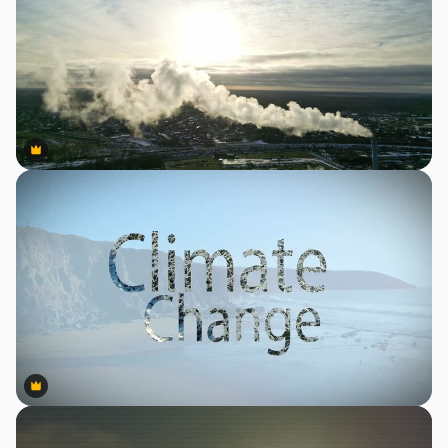
Premium
Premium
Premium
Premium