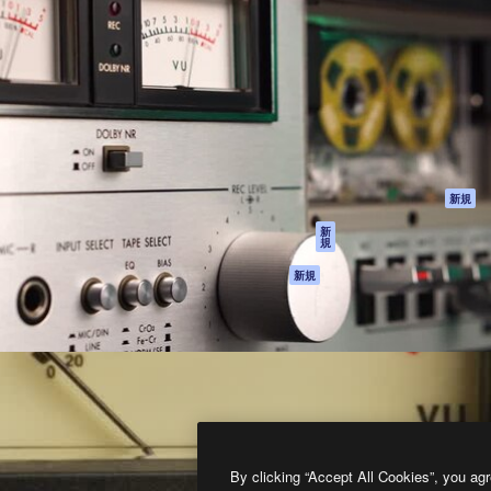
製品
はじめに
ティブ制作を導くためのプラ
Spaces
Academy
クリエイター、企業、代理
AI アシスタント
ドキュメント
含む100万人以上が利用して
AI 画像生成ツール
サポート
AI 動画生成ツール
利用規約
AI 音声合成ツール
プライバシーポリ
シー
ストックコンテン
ツ
オリジナル
新規
Claude/ChatGPT
クッキーポリシー
新
規
向けMCP
トラストセンター
エージェント
アフィリエイト
新規
API
法人向け
モバイルアプリ
れました。
れました。
れました。
れました。
すべてのMagnificツ
ール
2026
Freepik Company S.L.U.
無断複写・転載を禁じます
.
By clicking “Accept All Cookies”, you agr