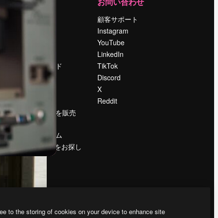
運営
お問い合わせ
料金
顧客サポート
会社概要
Instagram
Reviews
YouTube
採用情報
LinkedIn
検索トレンド
TikTok
ブログ
Discord
イベント
X
Slidesgo
Reddit
コンテンツを販売
する
プレスルーム
magnific.aiをお探し
ですか？
ee to the storing of cookies on your device to enhance site