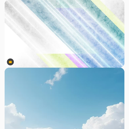
Premium
Premium