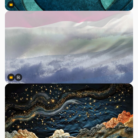
Premium
Premium
Premium
Premium
AIによって生成されました。