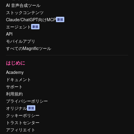
AI 音声合成ツール
ストックコンテンツ
Claude/ChatGPT向けMCP
新規
エージェント
新規
API
モバイルアプリ
すべてのMagnificツール
はじめに
Academy
ドキュメント
サポート
利用規約
プライバシーポリシー
オリジナル
新規
クッキーポリシー
トラストセンター
アフィリエイト