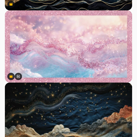
Premium
Premium
Premium
Premium
AIによって生成されました。