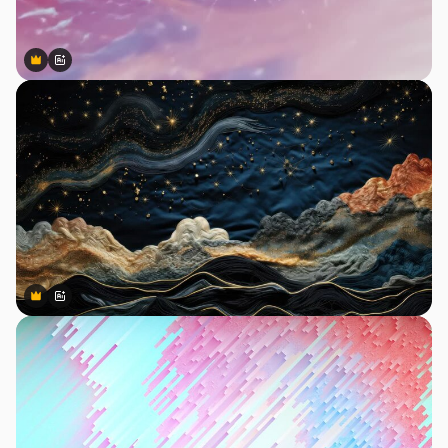
Premium
Premium
AIによって生成されました。
Premium
Premium
AIによって生成されました。