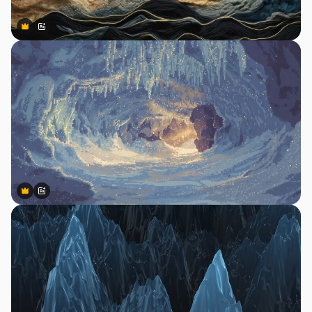
Premium
Premium
AIによって生成されました。
Premium
Premium
AIによって生成されました。