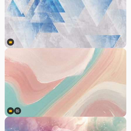
Premium
Premium
Premium
Premium
AIによって生成されました。