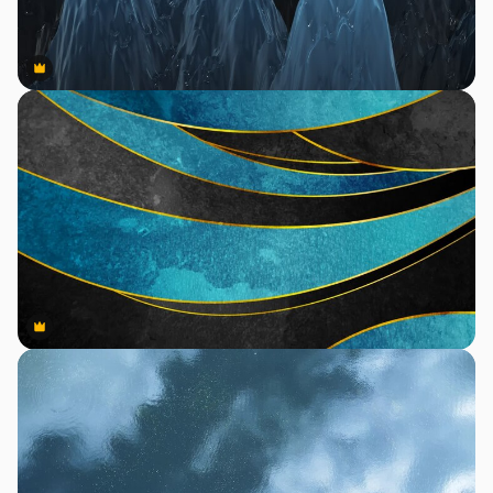
Premium
Premium
Premium
Premium