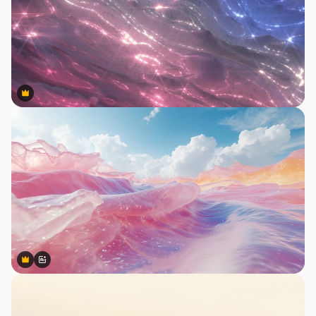
Premium
Premium
Premium
Premium
AIによって生成されました。