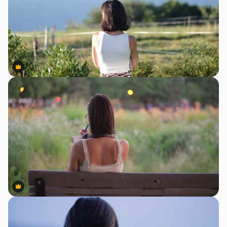
Premium
Premium
Premium
Premium