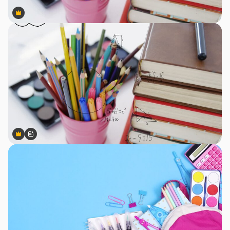
Premium
Premium
Premium
Premium
AIによって生成されました。