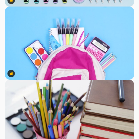
Premium
Premium
Premium
Premium