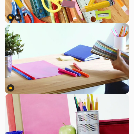
Premium
Premium
AIによって生成されました。
Premium
Premium