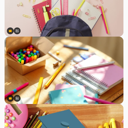
Premium
Premium
AIによって生成されました。
Premium
Premium
AIによって生成されました。