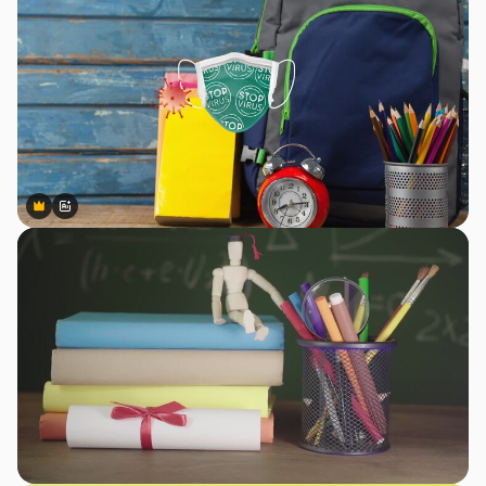
Premium
Premium
AIによって生成されました。