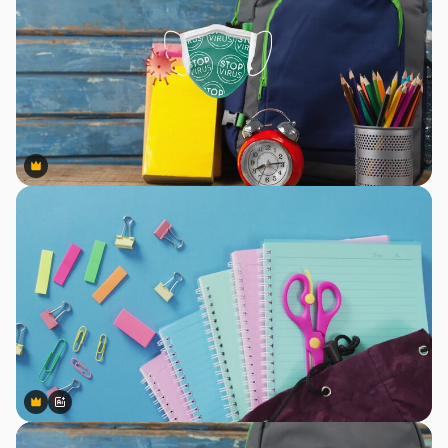
Premium
Premium
Premium
Premium
AIによって生成されました。