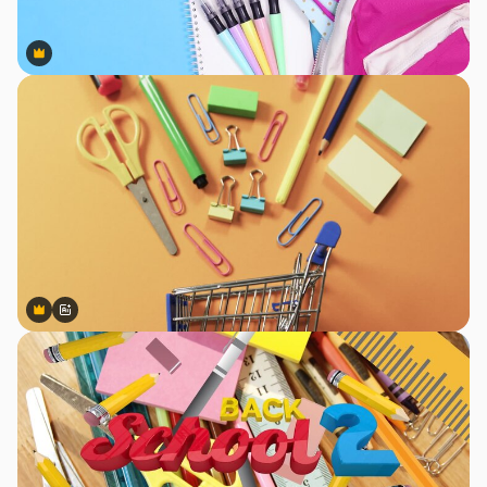
Premium
Premium
Premium
Premium
AIによって生成されました。