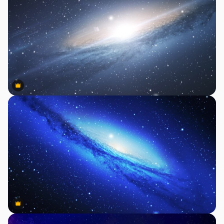
Premium
Premium
Premium
Premium