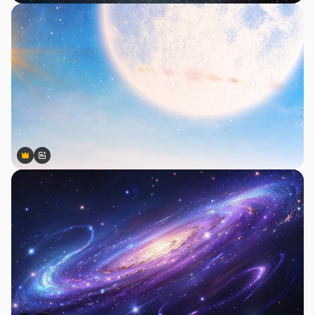
Premium
Premium
AIによって生成されました。