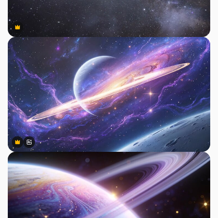
Premium
Premium
Premium
Premium
AIによって生成されました。