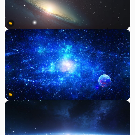
Premium
Premium
Premium
Premium