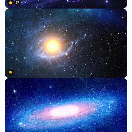
Premium
Premium
AIによって生成されました。
Premium
Premium