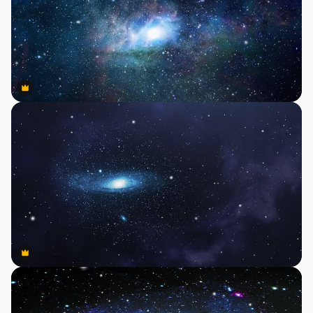
Premium
Premium
Premium
Premium