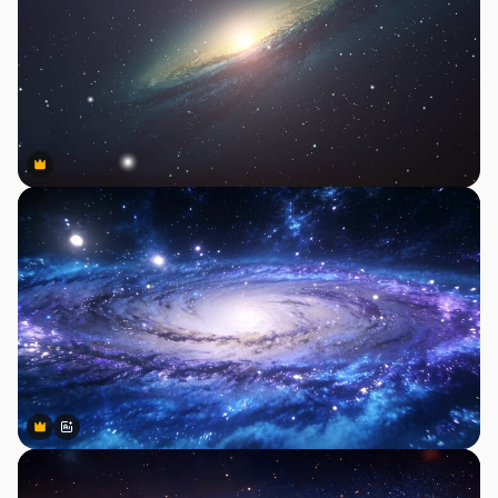
Premium
Premium
Premium
Premium
AIによって生成されました。