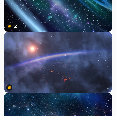
Premium
Premium
AIによって生成されました。
Premium
Premium