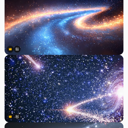
Premium
Premium
AIによって生成されました。
Premium
Premium
AIによって生成されました。