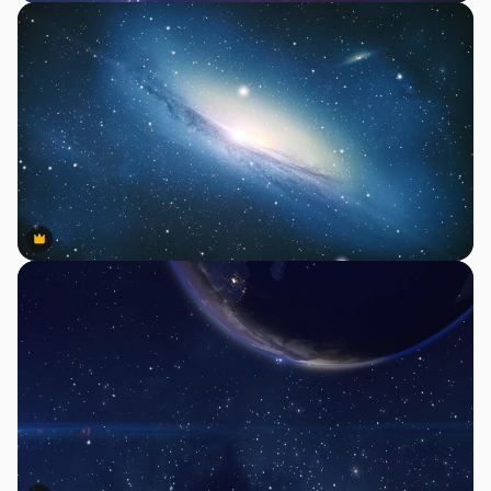
Premium
Premium