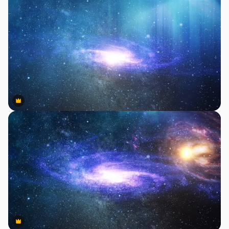
Premium
Premium
Premium
Premium