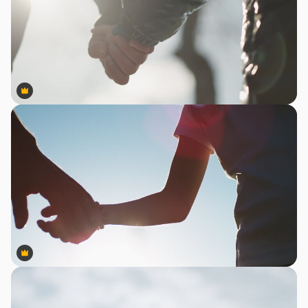
Premium
Premium
Premium
Premium