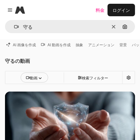
Magnific
料金
ログイン
Close menu
消去
画像で
AI 画像を作成
AI 動画を作成
抽象
アニメーション
背景
バッ
守るの動画
動画
検索フィルター