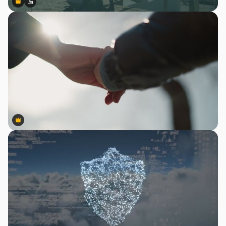
Premium
Premium
AIによって生成されました。
Premium
Premium