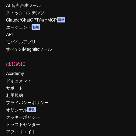
AI 音声合成ツール
ストックコンテンツ
Claude/ChatGPT向けMCP
新規
エージェント
新規
API
モバイルアプリ
すべてのMagnificツール
はじめに
Academy
ドキュメント
サポート
利用規約
プライバシーポリシー
オリジナル
新規
クッキーポリシー
トラストセンター
アフィリエイト