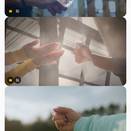
Premium
Premium
AIによって生成されました。
Premium
Premium
AIによって生成されました。