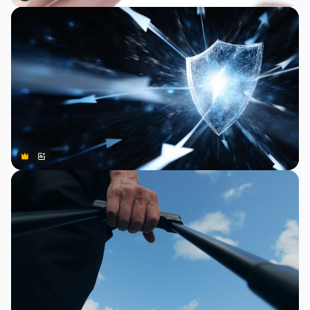
Premium
Premium
AIによって生成されました。