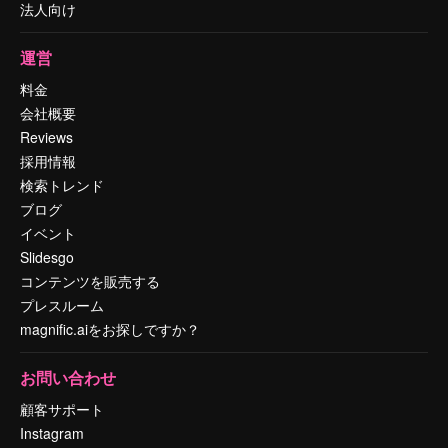
法人向け
運営
料金
会社概要
Reviews
採用情報
検索トレンド
ブログ
イベント
Slidesgo
コンテンツを販売する
プレスルーム
magnific.aiをお探しですか？
お問い合わせ
顧客サポート
Instagram