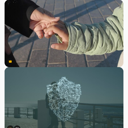
Premium
Premium