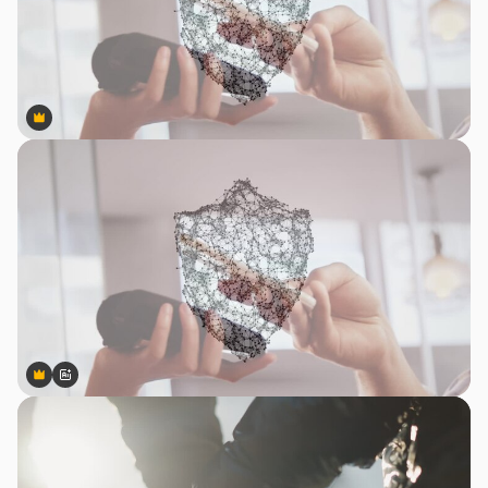
Premium
Premium
Premium
Premium
AIによって生成されました。