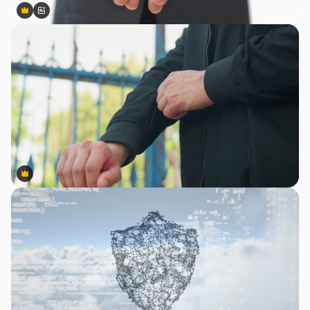
Premium
Premium
AIによって生成されました。
Premium
Premium