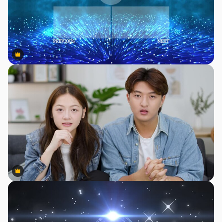
Premium
Premium
Premium
Premium