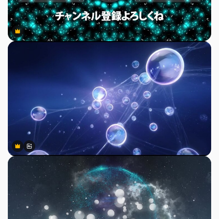
Premium
Premium
Premium
Premium
AIによって生成されました。