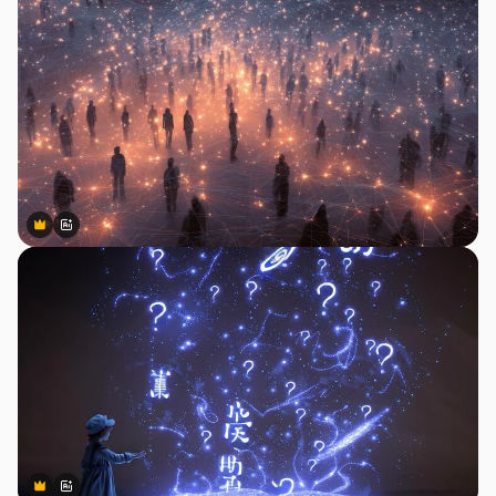
Premium
Premium
AIによって生成されました。
Premium
Premium
AIによって生成されました。