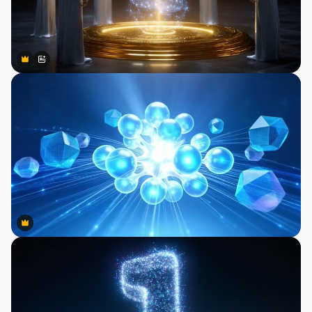
Premium
Premium
AIによって生成されました。
Premium
Premium