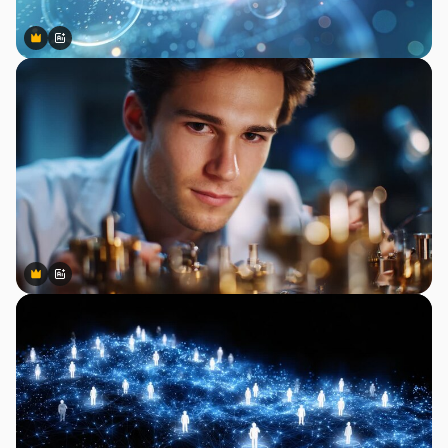
Premium
Premium
AIによって生成されました。
Premium
Premium
AIによって生成されました。