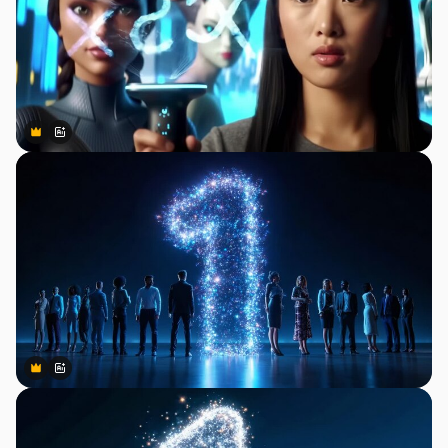
Premium
Premium
AIによって生成されました。
Premium
Premium
AIによって生成されました。