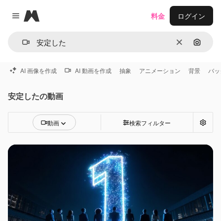
Magnific
料金
ログイン
Close menu
消去
画像で
AI 画像を作成
AI 動画を作成
抽象
アニメーション
背景
バッ
安定したの動画
動画
検索フィルター