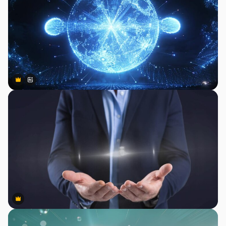
Premium
Premium
AIによって生成されました。
Premium
Premium