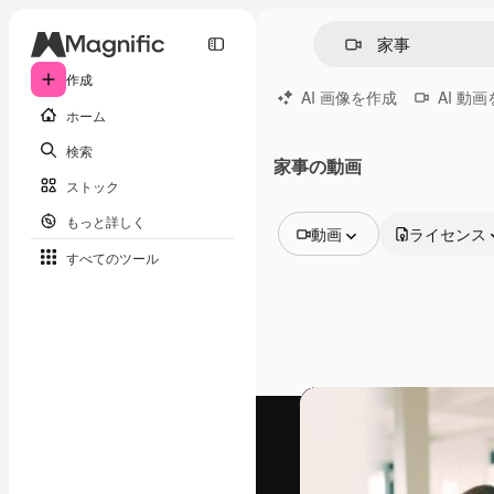
作成
AI 画像を作成
AI 動
ホーム
検索
家事の動画
ストック
もっと詳しく
動画
ライセンス
すべてのツール
全ての画像
ベクトル
イラスト
写真
PSD
テンプレート
モックアップ
動画
映像素材
モーショングラフィックス
動画テンプレート
アイコン
3D モデル