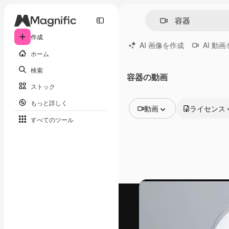
作成
AI 画像を作成
AI 動
ホーム
検索
容器の動画
ストック
もっと詳しく
動画
ライセンス
すべてのツール
全ての画像
ベクトル
イラスト
写真
PSD
テンプレート
モックアップ
動画
映像素材
モーショングラフィックス
動画テンプレート
アイコン
3D モデル