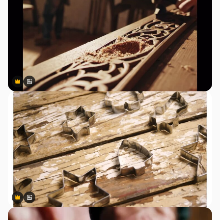
Premium
Premium
AIによって生成されました。
Premium
Premium
AIによって生成されました。