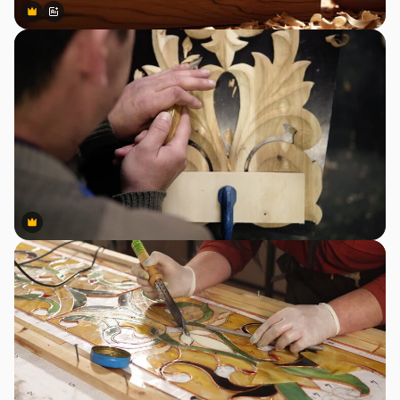
Premium
Premium
AIによって生成されました。
Premium
Premium