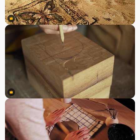
Premium
Premium
Premium
Premium