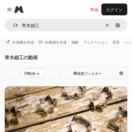
Magnific
料金
ログイン
Close menu
消去
画像で
AI 画像を作成
AI 動画を作成
抽象
アニメーション
背景
バッ
寄木細工の動画
動画
検索フィルター