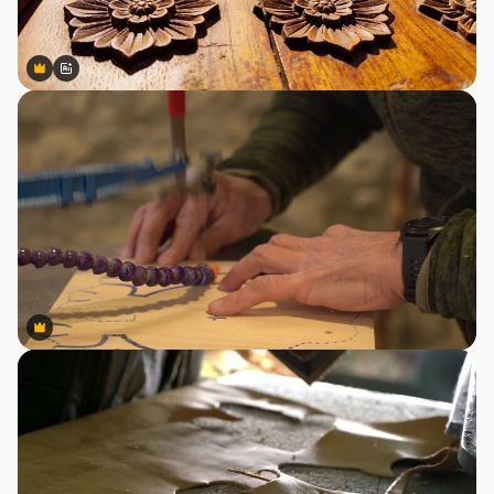
Premium
Premium
AIによって生成されました。
Premium
Premium