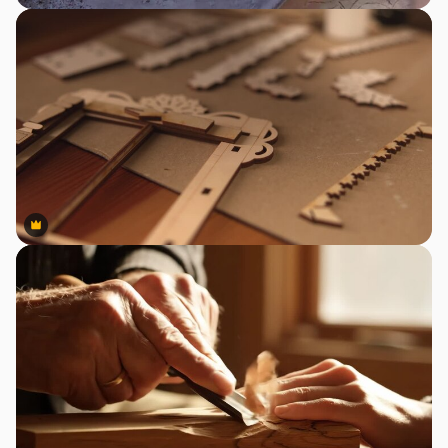
Premium
Premium