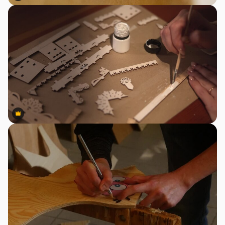
Premium
Premium