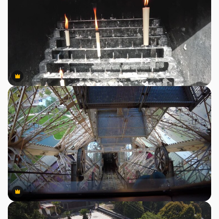
Premium
Premium
Premium
Premium