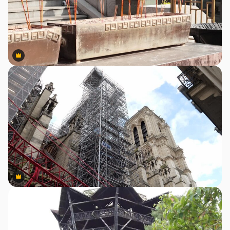
Premium
Premium
Premium
Premium