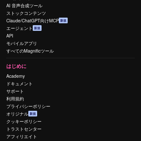
AI 音声合成ツール
ストックコンテンツ
Claude/ChatGPT向けMCP
新規
エージェント
新規
API
モバイルアプリ
すべてのMagnificツール
はじめに
Academy
ドキュメント
サポート
利用規約
プライバシーポリシー
オリジナル
新規
クッキーポリシー
トラストセンター
アフィリエイト