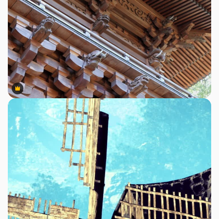
Premium
Premium