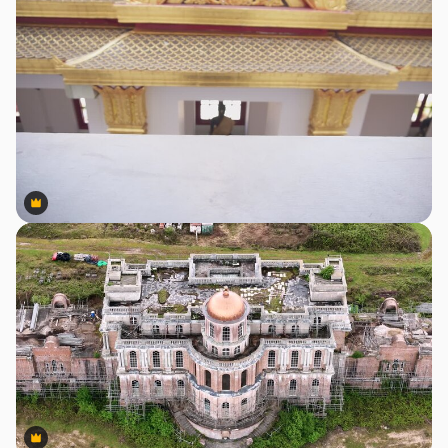
Premium
Premium
Premium
Premium