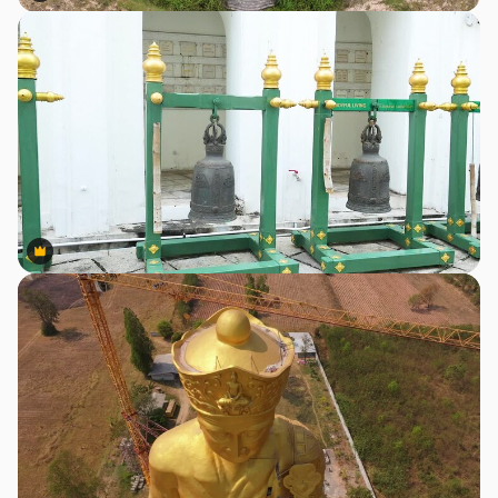
Premium
Premium