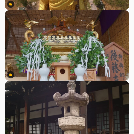
Premium
Premium
Premium
Premium