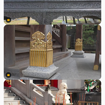
Premium
Premium
Premium
Premium