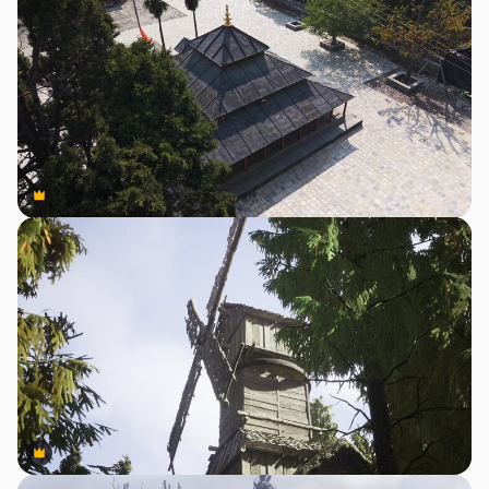
Premium
Premium
Premium
Premium