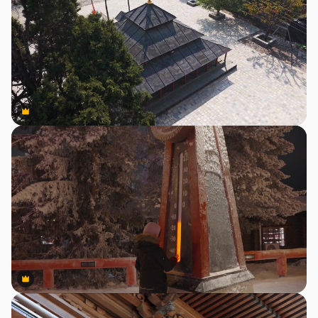
Premium
Premium
Premium
Premium