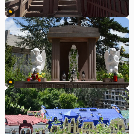
Premium
Premium
Premium
Premium