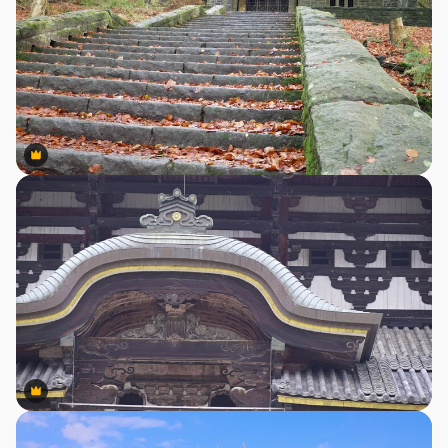
Premium
Premium
Premium
Premium