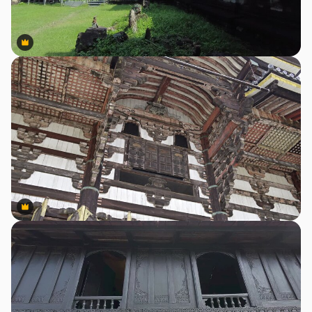
Premium
Premium
Premium
Premium