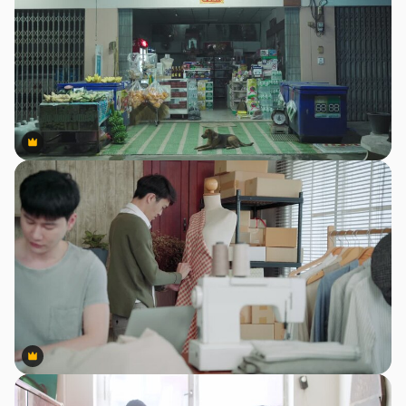
Premium
Premium
Premium
Premium