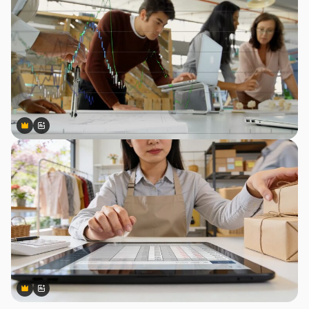
Premium
Premium
AIによって生成されました。
Premium
Premium
AIによって生成されました。