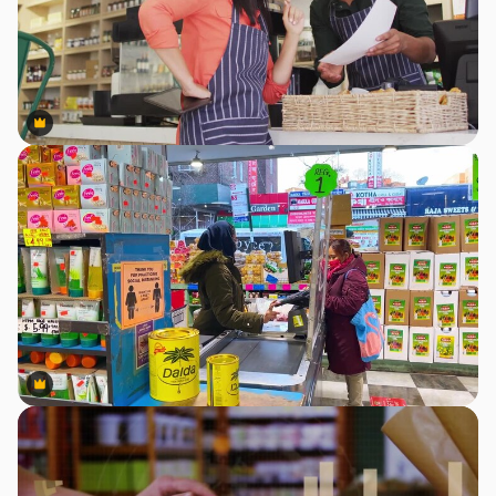
Premium
Premium
Premium
Premium