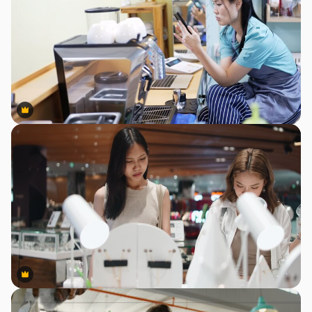
Premium
Premium
Premium
Premium