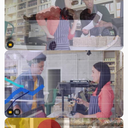
Premium
Premium
Premium
Premium
AIによって生成されました。