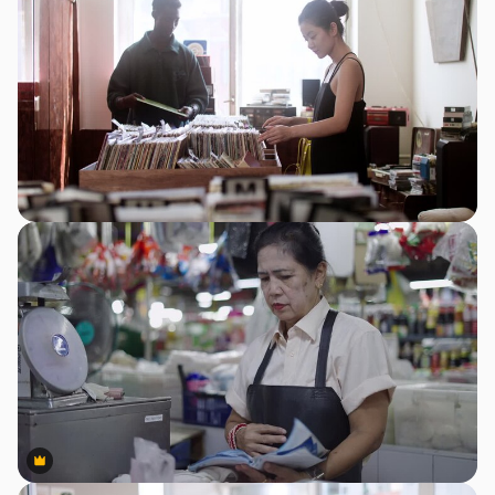
Premium
Premium