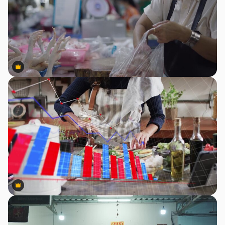
Premium
Premium
Premium
Premium