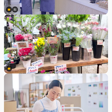
Premium
Premium
AIによって生成されました。
Premium
Premium