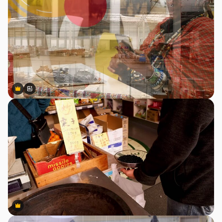
Premium
Premium
AIによって生成されました。
Premium
Premium