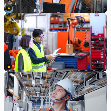
Premium
Premium
Premium
Premium