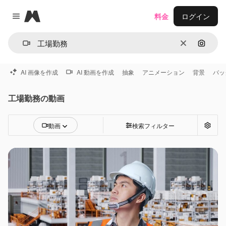
Magnific
料金
ログイン
Close menu
消去
画像で
AI 画像を作成
AI 動画を作成
抽象
アニメーション
背景
バッ
工場勤務の動画
動画
検索フィルター