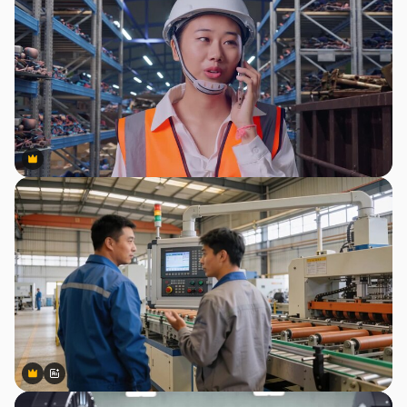
Premium
Premium
Premium
Premium
AIによって生成されました。