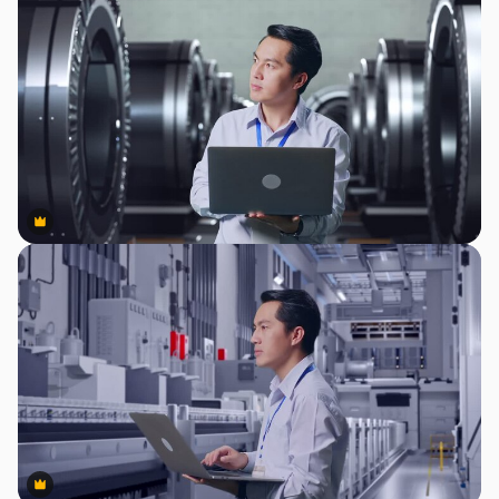
Premium
Premium
Premium
Premium