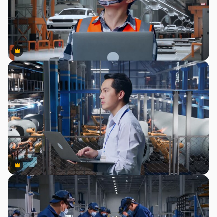
Premium
Premium
Premium
Premium