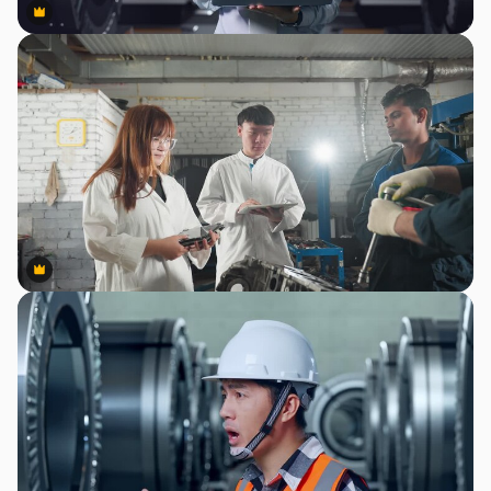
Premium
Premium
Premium
Premium