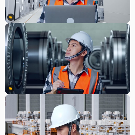
Premium
Premium
Premium
Premium