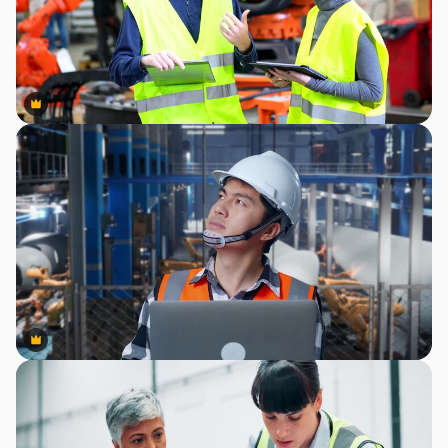
Premium
Premium
Premium
Premium