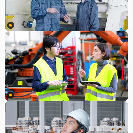
Premium
Premium
Premium
Premium