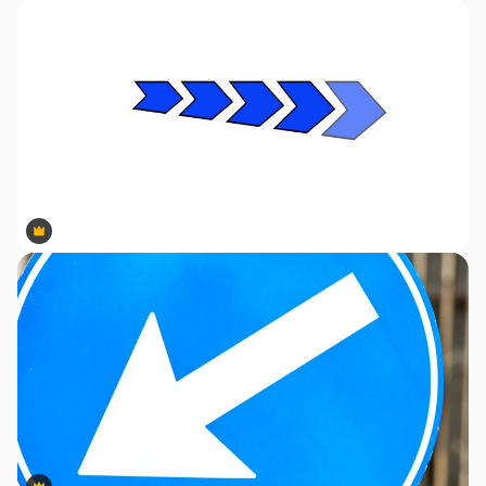
Premium
Premium