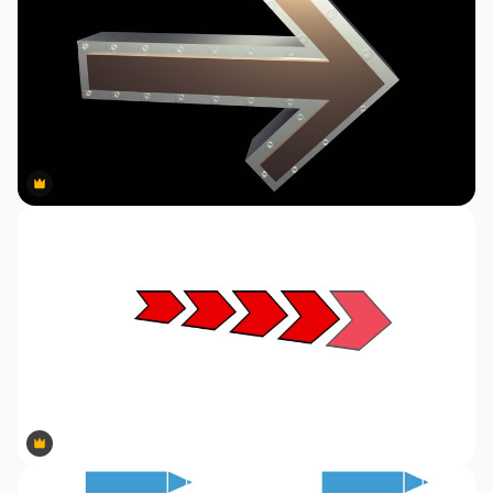
Premium
Premium
Premium
Premium