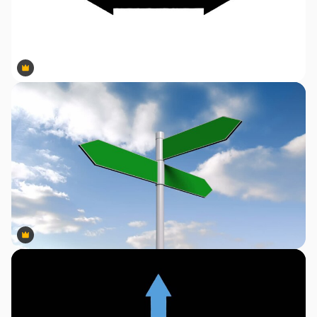
Premium
Premium
Premium
Premium