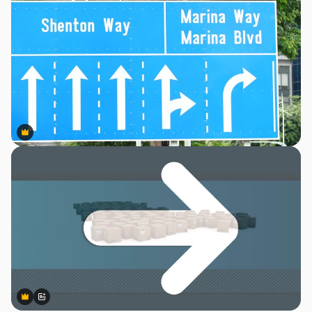
Premium
Premium
Premium
Premium
AIによって生成されました。