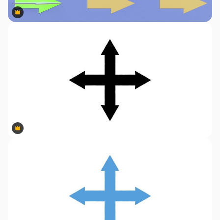
Premium
Premium
Premium
Premium