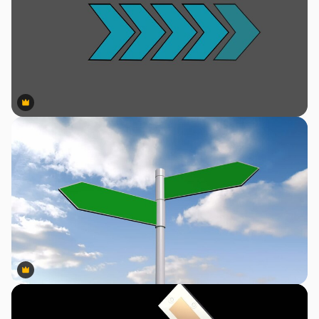
Premium
Premium
Premium
Premium