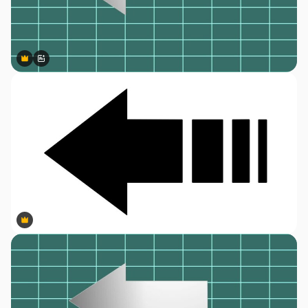
Premium
Premium
AIによって生成されました。
Premium
Premium