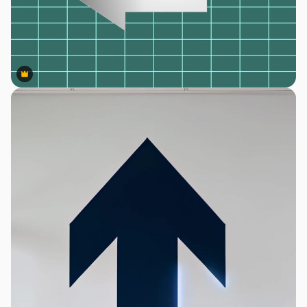
Premium
Premium