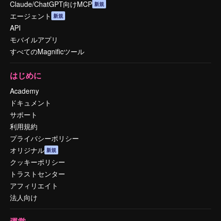
Claude/ChatGPT向けMCP
新規
エージェント
新規
API
モバイルアプリ
すべてのMagnificツール
はじめに
Academy
ドキュメント
サポート
利用規約
プライバシーポリシー
オリジナル
新規
クッキーポリシー
トラストセンター
アフィリエイト
法人向け