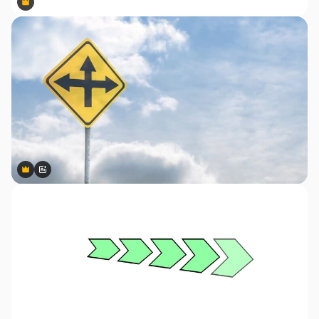
Premium
Premium
Premium
Premium
AIによって生成されました。