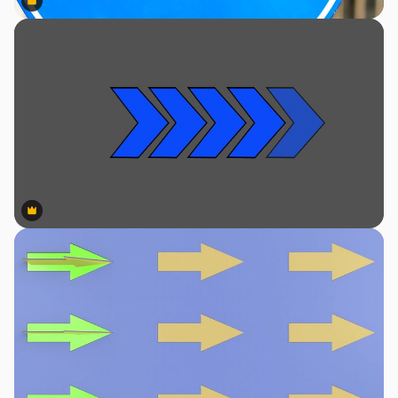
Premium
Premium
Premium
Premium