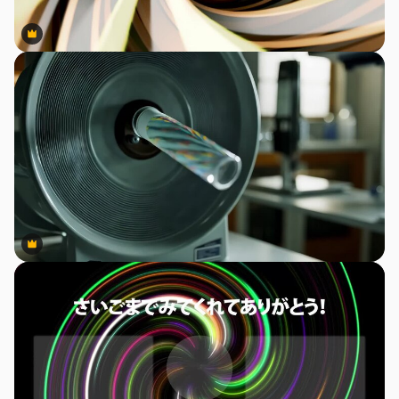
Premium
Premium
Premium
Premium