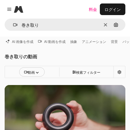
Magnific
料金
ログイン
Close menu
消去
画像で
AI 画像を作成
AI 動画を作成
抽象
アニメーション
背景
バッ
巻き取りの動画
動画
検索フィルター