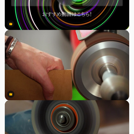
Premium
Premium
Premium
Premium