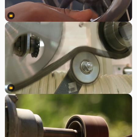
Premium
Premium
Premium
Premium