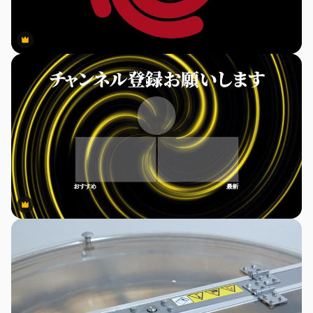
Premium
Premium
Premium
Premium