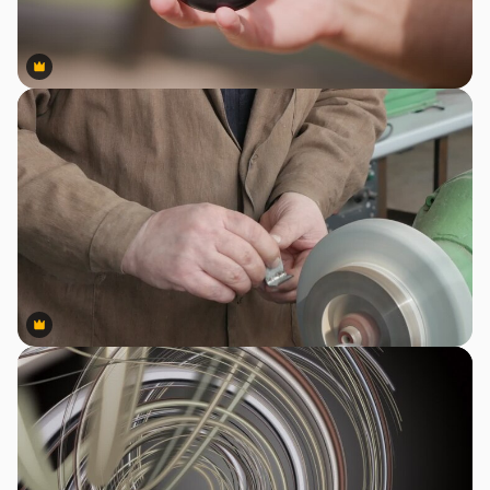
Premium
Premium
Premium
Premium