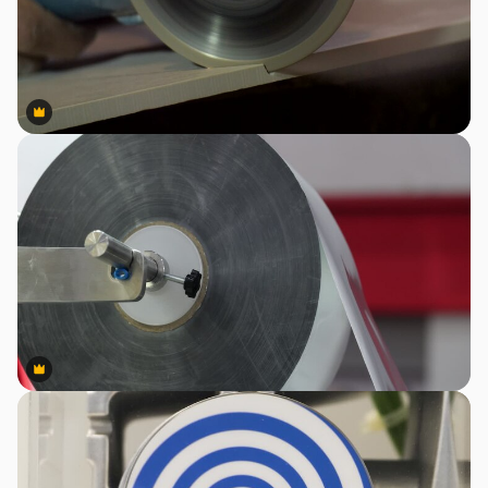
Premium
Premium
Premium
Premium