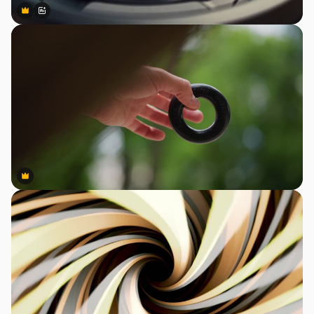
Premium
Premium
AIによって生成されました。
Premium
Premium