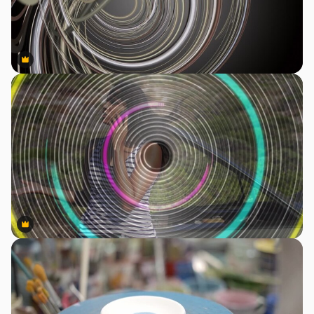
Premium
Premium
Premium
Premium