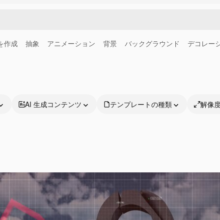
画を作成
抽象
アニメーション
背景
バックグラウンド
デコレー
AI 生成コンテンツ
テンプレートの種類
解像