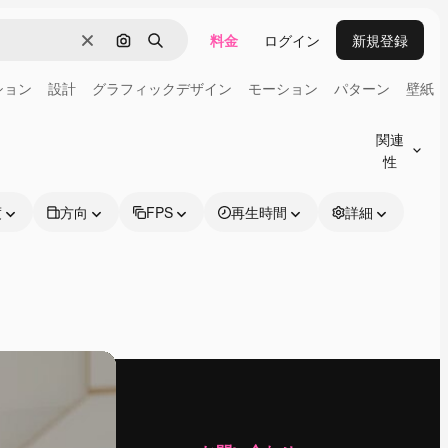
料金
ログイン
新規登録
消去
画像で検索
検索
ション
設計
グラフィックデザイン
モーション
パターン
壁紙
関連
性
度
方向
FPS
再生時間
詳細